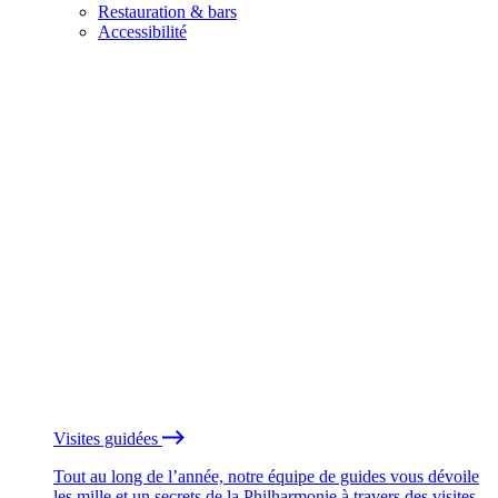
Restauration & bars
Accessibilité
Visites guidées
Tout au long de l’année, notre équipe de guides vous dévoile
les mille et un secrets de la Philharmonie à travers des visites