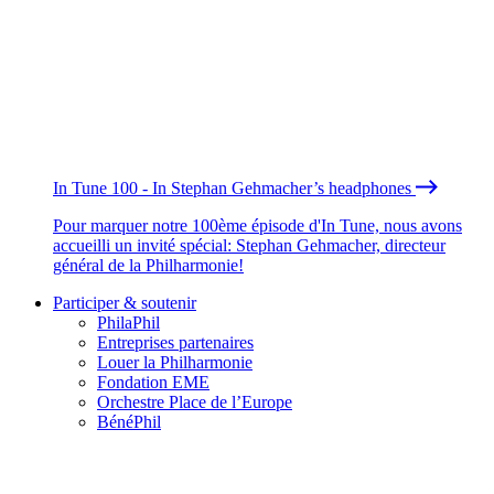
In Tune 100 - In Stephan Gehmacher’s headphones
Pour marquer notre 100ème épisode d'In Tune, nous avons
accueilli un invité spécial: Stephan Gehmacher, directeur
général de la Philharmonie!
Participer & soutenir
PhilaPhil
Entreprises partenaires
Louer la Philharmonie
Fondation EME
Orchestre Place de l’Europe
BénéPhil