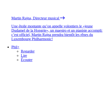
Martin Rajna, Directeur musical
Une étoile montante qu’on appelle volontiers le «jeune
Dudamel de la Hongrie», un maestro et un pianiste accompli:
c’est officiel, Martin Rajna prendra bientôt les rênes du
Luxembourg Philharmonic!
Phil+
Regarder
Lire
Écouter