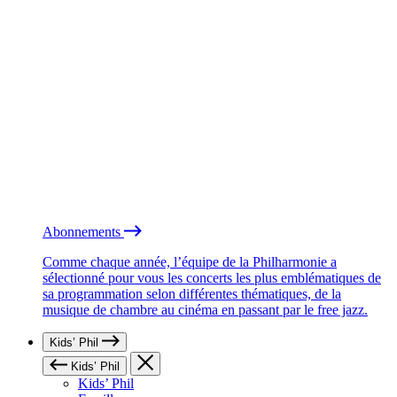
Abonnements
Comme chaque année, l’équipe de la Philharmonie a
sélectionné pour vous les concerts les plus emblématiques de
sa programmation selon différentes thématiques, de la
musique de chambre au cinéma en passant par le free jazz.
Kids’ Phil
Kids’ Phil
Kids’ Phil