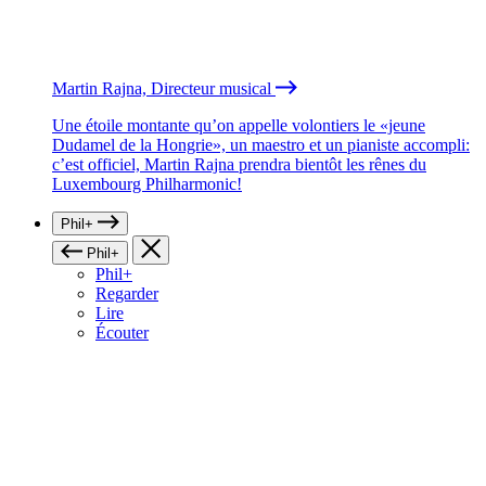
Martin Rajna, Directeur musical
Une étoile montante qu’on appelle volontiers le «jeune
Dudamel de la Hongrie», un maestro et un pianiste accompli:
c’est officiel, Martin Rajna prendra bientôt les rênes du
Luxembourg Philharmonic!
Phil+
Phil+
Phil+
Regarder
Lire
Écouter