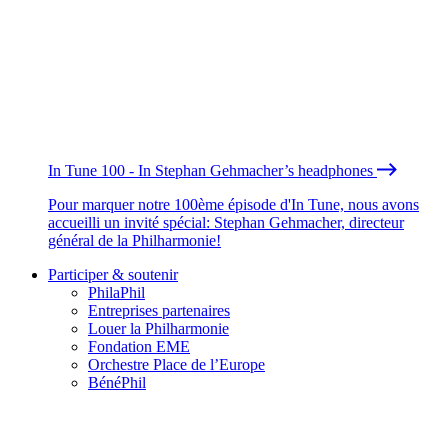
In Tune 100 - In Stephan Gehmacher’s headphones
Pour marquer notre 100ème épisode d'In Tune, nous avons
accueilli un invité spécial: Stephan Gehmacher, directeur
général de la Philharmonie!
Participer & soutenir
PhilaPhil
Entreprises partenaires
Louer la Philharmonie
Fondation EME
Orchestre Place de l’Europe
BénéPhil