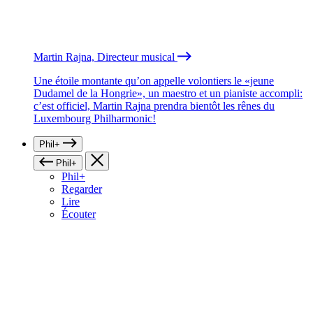
Martin Rajna, Directeur musical
Une étoile montante qu’on appelle volontiers le «jeune
Dudamel de la Hongrie», un maestro et un pianiste accompli:
c’est officiel, Martin Rajna prendra bientôt les rênes du
Luxembourg Philharmonic!
Phil+
Phil+
Phil+
Regarder
Lire
Écouter