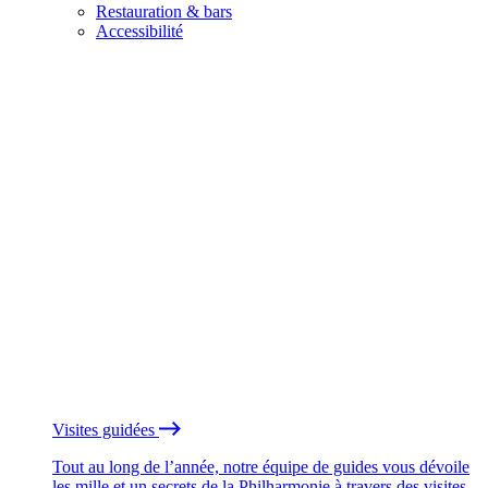
Restauration & bars
Accessibilité
Visites guidées
Tout au long de l’année, notre équipe de guides vous dévoile
les mille et un secrets de la Philharmonie à travers des visites