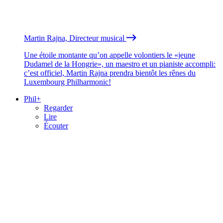
Martin Rajna, Directeur musical
Une étoile montante qu’on appelle volontiers le «jeune
Dudamel de la Hongrie», un maestro et un pianiste accompli:
c’est officiel, Martin Rajna prendra bientôt les rênes du
Luxembourg Philharmonic!
Phil+
Regarder
Lire
Écouter