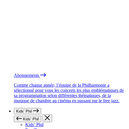
Abonnements
Comme chaque année, l’équipe de la Philharmonie a
sélectionné pour vous les concerts les plus emblématiques de
sa programmation selon différentes thématiques, de la
musique de chambre au cinéma en passant par le free jazz.
Kids’ Phil
Kids’ Phil
Kids’ Phil