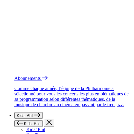
Abonnements
Comme chaque année, l’équipe de la Philharmonie a
sélectionné pour vous les concerts les plus emblématiques de
sa programmation selon différentes thématiques, de la
musique de chambre au cinéma en passant par le free jazz.
Kids’ Phil
Kids’ Phil
Kids’ Phil