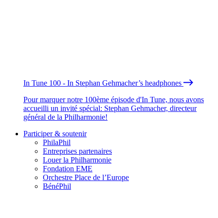
In Tune 100 - In Stephan Gehmacher’s headphones
Pour marquer notre 100ème épisode d'In Tune, nous avons
accueilli un invité spécial: Stephan Gehmacher, directeur
général de la Philharmonie!
Participer & soutenir
PhilaPhil
Entreprises partenaires
Louer la Philharmonie
Fondation EME
Orchestre Place de l’Europe
BénéPhil