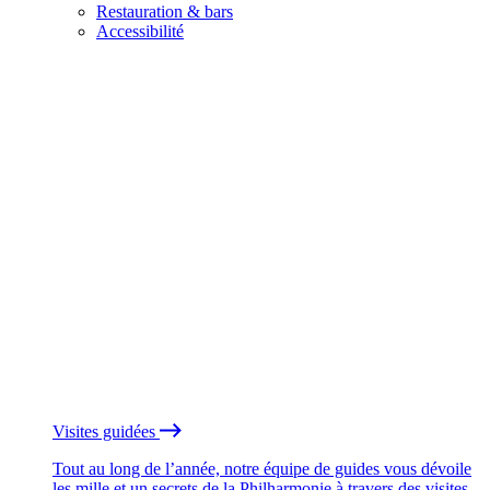
Restauration & bars
Accessibilité
Visites guidées
Tout au long de l’année, notre équipe de guides vous dévoile
les mille et un secrets de la Philharmonie à travers des visites