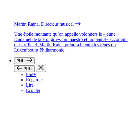
Martin Rajna, Directeur musical
Une étoile montante qu’on appelle volontiers le «jeune
Dudamel de la Hongrie», un maestro et un pianiste accompli:
c’est officiel, Martin Rajna prendra bientôt les rênes du
Luxembourg Philharmonic!
Phil+
Phil+
Phil+
Regarder
Lire
Écouter