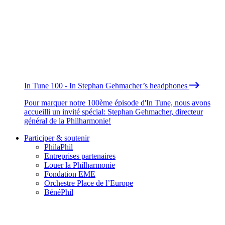
In Tune 100 - In Stephan Gehmacher’s headphones
Pour marquer notre 100ème épisode d'In Tune, nous avons
accueilli un invité spécial: Stephan Gehmacher, directeur
général de la Philharmonie!
Participer & soutenir
PhilaPhil
Entreprises partenaires
Louer la Philharmonie
Fondation EME
Orchestre Place de l’Europe
BénéPhil