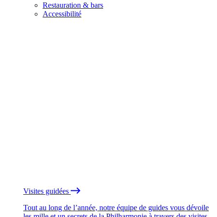
Restauration & bars
Accessibilité
Visites guidées
Tout au long de l’année, notre équipe de guides vous dévoile
les mille et un secrets de la Philharmonie à travers des visites