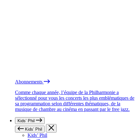
Abonnements
Comme chaque année, l’équipe de la Philharmonie a
sélectionné pour vous les concerts les plus emblématiques de
sa programmation selon différentes thématiques, de la
musique de chambre au cinéma en passant par le free jazz.
Kids’ Phil
Kids’ Phil
Kids’ Phil