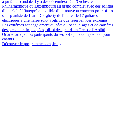
a pu faire scandale il y a des décennies? De l’Orchestre
Philharmonique du Luxembourg au grand complet avec des solistes
d’un côté, à l’interprète invisible d’un nouveau concerto pour piano
sans pianiste de Liam Dougherty de l’autre, de 17 guitares
électriques à une harpe solo, voilà ce que réservent ces extrêmes.
Les extrêmes sont également du côté du panel d’âges et de carrières
des personnes impliquées, allant des grands maîtres de l’Arditti
Quartet aux jeunes participants du workshop de composition pour
enfants.
Découvrir le programme complet