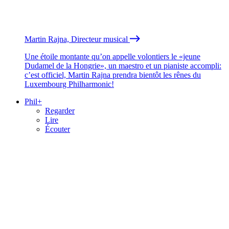
Martin Rajna, Directeur musical
Une étoile montante qu’on appelle volontiers le «jeune
Dudamel de la Hongrie», un maestro et un pianiste accompli:
c’est officiel, Martin Rajna prendra bientôt les rênes du
Luxembourg Philharmonic!
Phil+
Regarder
Lire
Écouter