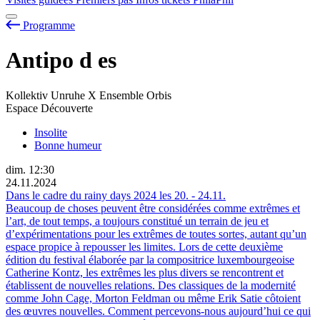
Programme
Antipo
d
es
Kollektiv Unruhe X Ensemble Orbis
Espace Découverte
Insolite
Bonne humeur
dim.
12:30
24.11.2024
Dans le cadre du rainy days 2024 les
20.
-
24.11.
Beaucoup de choses peuvent être considérées comme extrêmes et
l’art, de tout temps, a toujours constitué un terrain de jeu et
d’expérimentations pour les extrêmes de toutes sortes, autant qu’un
espace propice à repousser les limites. Lors de cette deuxième
édition du festival élaborée par la compositrice luxembourgeoise
Catherine Kontz, les extrêmes les plus divers se rencontrent et
établissent de nouvelles relations. Des classiques de la modernité
comme John Cage, Morton Feldman ou même Erik Satie côtoient
des œuvres nouvelles. Comment percevons-nous aujourd’hui ce qui