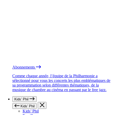
Abonnements
Comme chaque année, l’équipe de la Philharmonie a
sélectionné pour vous les concerts les plus emblématiques de
sa programmation selon différentes thématiques, de la
musique de chambre au cinéma en passant par le free jazz.
Kids’ Phil
Kids’ Phil
Kids’ Phil