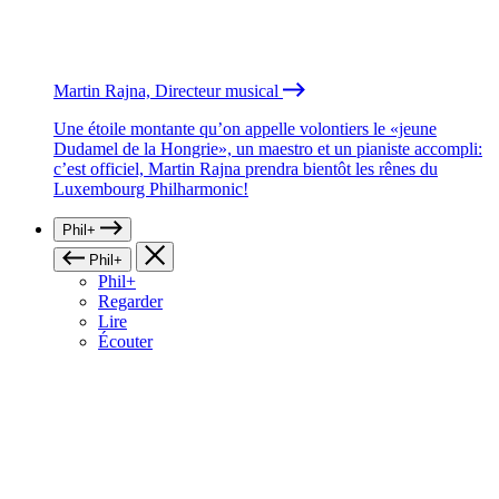
Martin Rajna, Directeur musical
Une étoile montante qu’on appelle volontiers le «jeune
Dudamel de la Hongrie», un maestro et un pianiste accompli:
c’est officiel, Martin Rajna prendra bientôt les rênes du
Luxembourg Philharmonic!
Phil+
Phil+
Phil+
Regarder
Lire
Écouter