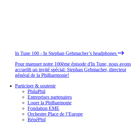
In Tune 100 - In Stephan Gehmacher’s headphones
Pour marquer notre 100ème épisode d'In Tune, nous avons
accueilli un invité spécial: Stephan Gehmacher, directeur
général de la Philharmonie!
Participer & soutenir
PhilaPhil
Entreprises partenaires
Louer la Philharmonie
Fondation EME
Orchestre Place de l’Europe
BénéPhil