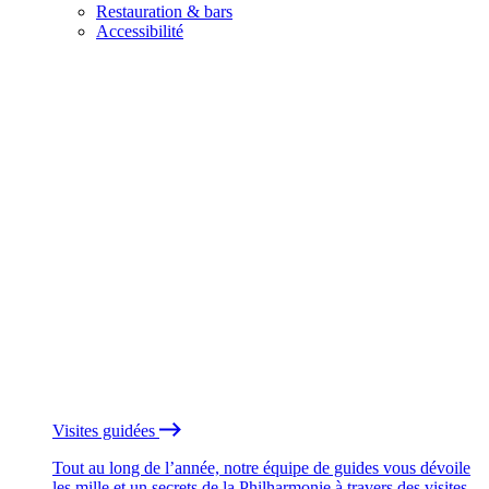
Restauration & bars
Accessibilité
Visites guidées
Tout au long de l’année, notre équipe de guides vous dévoile
les mille et un secrets de la Philharmonie à travers des visites