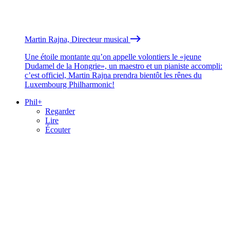
Martin Rajna, Directeur musical
Une étoile montante qu’on appelle volontiers le «jeune
Dudamel de la Hongrie», un maestro et un pianiste accompli:
c’est officiel, Martin Rajna prendra bientôt les rênes du
Luxembourg Philharmonic!
Phil+
Regarder
Lire
Écouter