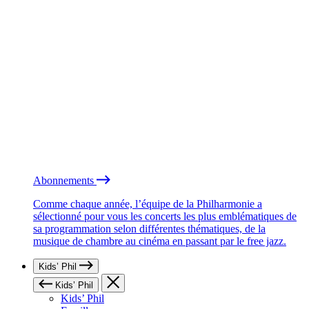
Abonnements
Comme chaque année, l’équipe de la Philharmonie a
sélectionné pour vous les concerts les plus emblématiques de
sa programmation selon différentes thématiques, de la
musique de chambre au cinéma en passant par le free jazz.
Kids’ Phil
Kids’ Phil
Kids’ Phil