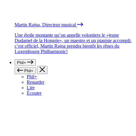
Martin Rajna, Directeur musical
Une étoile montante qu’on appelle volontiers le «jeune
Dudamel de la Hongrie», un maestro et un pianiste accompli:
c’est officiel, Martin Rajna prendra bientôt les rênes du
Luxembourg Philharmonic!
Phil+
Phil+
Phil+
Regarder
Lire
Écouter