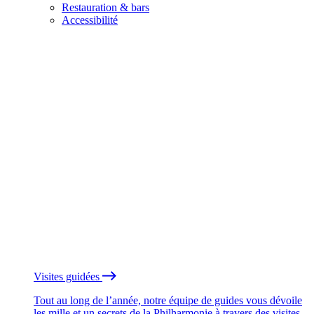
Restauration & bars
Accessibilité
Visites guidées
Tout au long de l’année, notre équipe de guides vous dévoile
les mille et un secrets de la Philharmonie à travers des visites