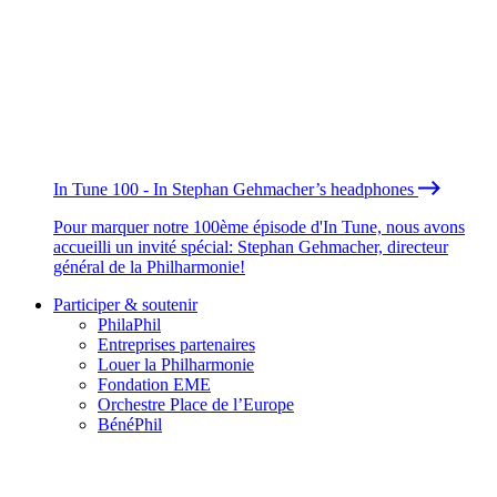
In Tune 100 - In Stephan Gehmacher’s headphones
Pour marquer notre 100ème épisode d'In Tune, nous avons
accueilli un invité spécial: Stephan Gehmacher, directeur
général de la Philharmonie!
Participer & soutenir
PhilaPhil
Entreprises partenaires
Louer la Philharmonie
Fondation EME
Orchestre Place de l’Europe
BénéPhil