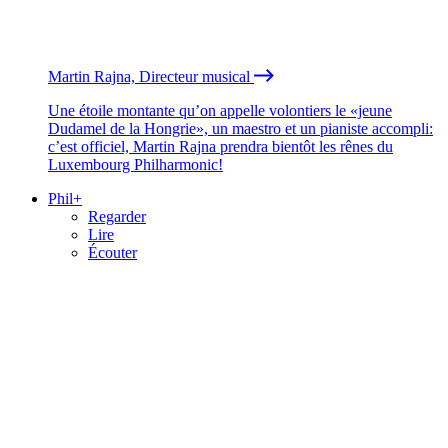
Martin Rajna, Directeur musical
Une étoile montante qu’on appelle volontiers le «jeune
Dudamel de la Hongrie», un maestro et un pianiste accompli:
c’est officiel, Martin Rajna prendra bientôt les rênes du
Luxembourg Philharmonic!
Phil+
Regarder
Lire
Écouter