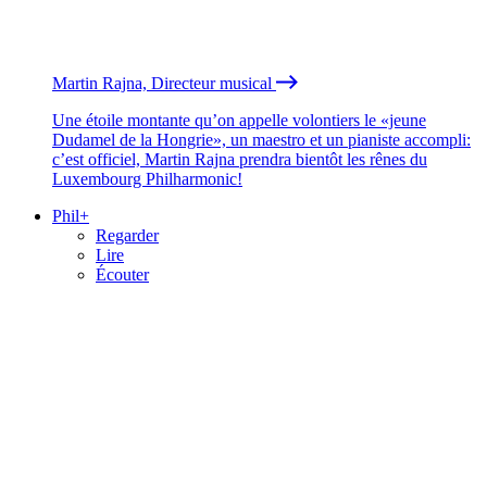
Martin Rajna, Directeur musical
Une étoile montante qu’on appelle volontiers le «jeune
Dudamel de la Hongrie», un maestro et un pianiste accompli:
c’est officiel, Martin Rajna prendra bientôt les rênes du
Luxembourg Philharmonic!
Phil+
Regarder
Lire
Écouter