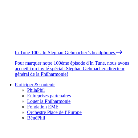
In Tune 100 - In Stephan Gehmacher’s headphones
Pour marquer notre 100ème épisode d'In Tune, nous avons
accueilli un invité spécial: Stephan Gehmacher, directeur
général de la Philharmonie!
Participer & soutenir
PhilaPhil
Entreprises partenaires
Louer la Philharmonie
Fondation EME
Orchestre Place de l’Europe
BénéPhil