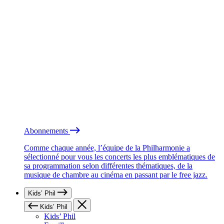
Abonnements
Comme chaque année, l’équipe de la Philharmonie a
sélectionné pour vous les concerts les plus emblématiques de
sa programmation selon différentes thématiques, de la
musique de chambre au cinéma en passant par le free jazz.
Kids’ Phil
Kids’ Phil
Kids’ Phil