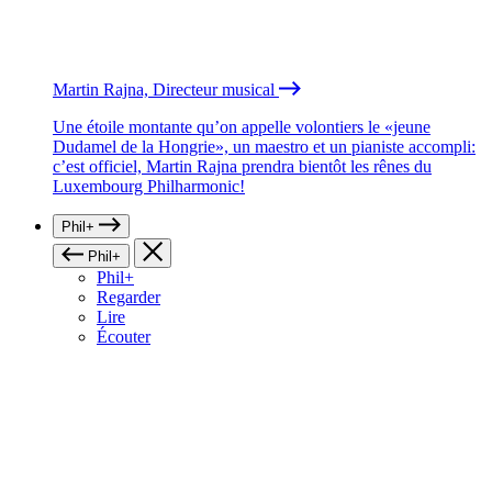
Martin Rajna, Directeur musical
Une étoile montante qu’on appelle volontiers le «jeune
Dudamel de la Hongrie», un maestro et un pianiste accompli:
c’est officiel, Martin Rajna prendra bientôt les rênes du
Luxembourg Philharmonic!
Phil+
Phil+
Phil+
Regarder
Lire
Écouter