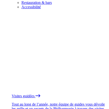
Restauration & bars
Accessibilité
Visites guidées
Tout au long de l’année, notre équipe de guides vous dévoile
les mille et un secrets de la Philharmonie à travers des visites