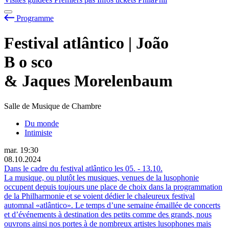
Programme
Festival atlântico | João
B
o
sco
& Jaques Morelenbaum
Salle de Musique de Chambre
Du monde
Intimiste
mar.
19:30
08.10.2024
Dans le cadre du festival atlântico les
05.
-
13.10.
La musique, ou plutôt les musiques, venues de la lusophonie
occupent depuis toujours une place de choix dans la programmation
de la Philharmonie et se voient dédier le chaleureux festival
automnal «atlântico». Le temps d’une semaine émaillée de concerts
et d’événements à destination des petits comme des grands, nous
ouvrons ainsi nos portes à de nombreux artistes lusophones mais