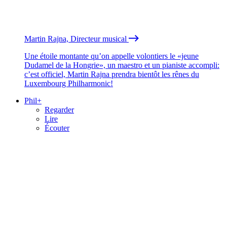
Martin Rajna, Directeur musical
Une étoile montante qu’on appelle volontiers le «jeune
Dudamel de la Hongrie», un maestro et un pianiste accompli:
c’est officiel, Martin Rajna prendra bientôt les rênes du
Luxembourg Philharmonic!
Phil+
Regarder
Lire
Écouter