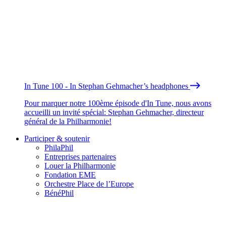
In Tune 100 - In Stephan Gehmacher’s headphones
Pour marquer notre 100ème épisode d'In Tune, nous avons
accueilli un invité spécial: Stephan Gehmacher, directeur
général de la Philharmonie!
Participer & soutenir
PhilaPhil
Entreprises partenaires
Louer la Philharmonie
Fondation EME
Orchestre Place de l’Europe
BénéPhil