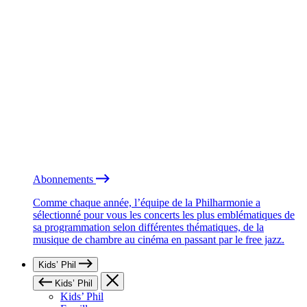
Abonnements
Comme chaque année, l’équipe de la Philharmonie a
sélectionné pour vous les concerts les plus emblématiques de
sa programmation selon différentes thématiques, de la
musique de chambre au cinéma en passant par le free jazz.
Kids’ Phil
Kids’ Phil
Kids’ Phil