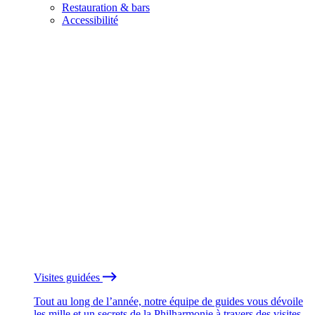
Restauration & bars
Accessibilité
Visites guidées
Tout au long de l’année, notre équipe de guides vous dévoile
les mille et un secrets de la Philharmonie à travers des visites