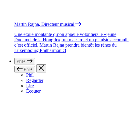
Martin Rajna, Directeur musical
Une étoile montante qu’on appelle volontiers le «jeune
Dudamel de la Hongrie», un maestro et un pianiste accompli:
c’est officiel, Martin Rajna prendra bientôt les rênes du
Luxembourg Philharmonic!
Phil+
Phil+
Phil+
Regarder
Lire
Écouter