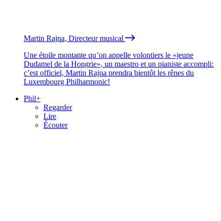
Martin Rajna, Directeur musical
Une étoile montante qu’on appelle volontiers le «jeune
Dudamel de la Hongrie», un maestro et un pianiste accompli:
c’est officiel, Martin Rajna prendra bientôt les rênes du
Luxembourg Philharmonic!
Phil+
Regarder
Lire
Écouter