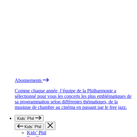
Abonnements
Comme chaque année, l’équipe de la Philharmonie a
sélectionné pour vous les concerts les plus emblématiques de
sa programmation selon différentes thématiques, de la
musique de chambre au cinéma en passant par le free jazz.
Kids’ Phil
Kids’ Phil
Kids’ Phil