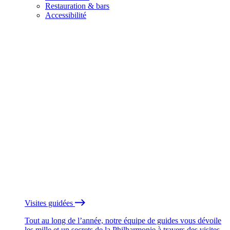
Restauration & bars
Accessibilité
Visites guidées
Tout au long de l’année, notre équipe de guides vous dévoile
les mille et un secrets de la Philharmonie à travers des visites