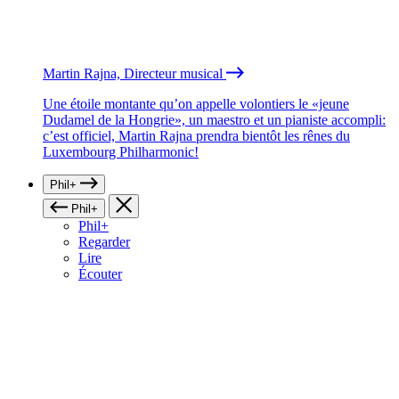
Martin Rajna, Directeur musical
Une étoile montante qu’on appelle volontiers le «jeune
Dudamel de la Hongrie», un maestro et un pianiste accompli:
c’est officiel, Martin Rajna prendra bientôt les rênes du
Luxembourg Philharmonic!
Phil+
Phil+
Phil+
Regarder
Lire
Écouter