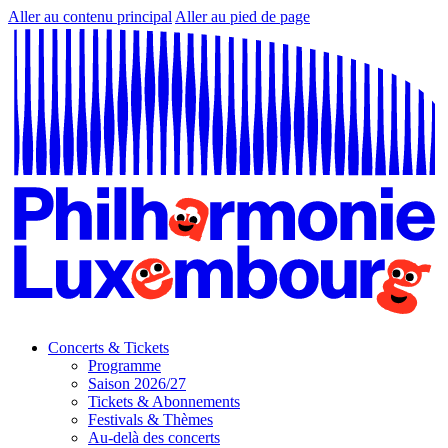
Aller au contenu principal
Aller au pied de page
Concerts & Tickets
Programme
Saison 2026/27
Tickets & Abonnements
Festivals & Thèmes
Au-delà des concerts