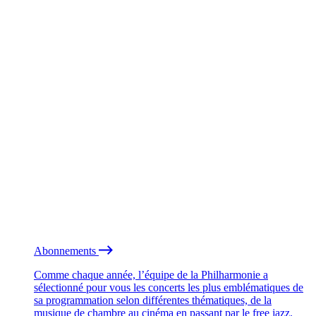
Abonnements
Comme chaque année, l’équipe de la Philharmonie a
sélectionné pour vous les concerts les plus emblématiques de
sa programmation selon différentes thématiques, de la
musique de chambre au cinéma en passant par le free jazz.