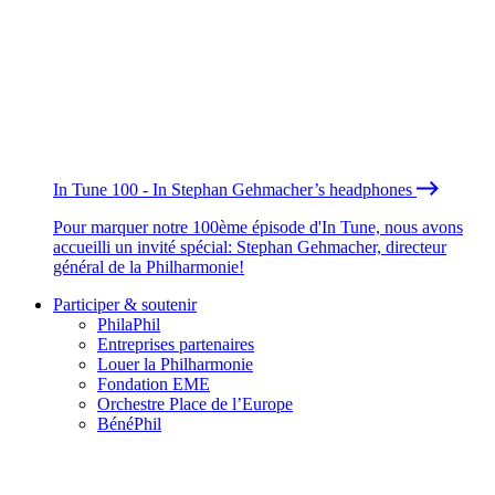
In Tune 100 - In Stephan Gehmacher’s headphones
Pour marquer notre 100ème épisode d'In Tune, nous avons
accueilli un invité spécial: Stephan Gehmacher, directeur
général de la Philharmonie!
Participer & soutenir
PhilaPhil
Entreprises partenaires
Louer la Philharmonie
Fondation EME
Orchestre Place de l’Europe
BénéPhil