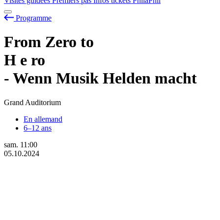
Visites guidées
Premiers pas
Infos tickets
PhilaPhil
Programme
From Zero to
H
e
ro
- Wenn Musik Helden macht
Grand Auditorium
En allemand
6–12 ans
sam.
11:00
05.10.2024