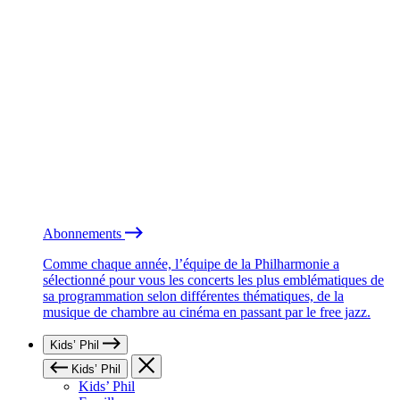
Abonnements
Comme chaque année, l’équipe de la Philharmonie a
sélectionné pour vous les concerts les plus emblématiques de
sa programmation selon différentes thématiques, de la
musique de chambre au cinéma en passant par le free jazz.
Kids’ Phil
Kids’ Phil
Kids’ Phil