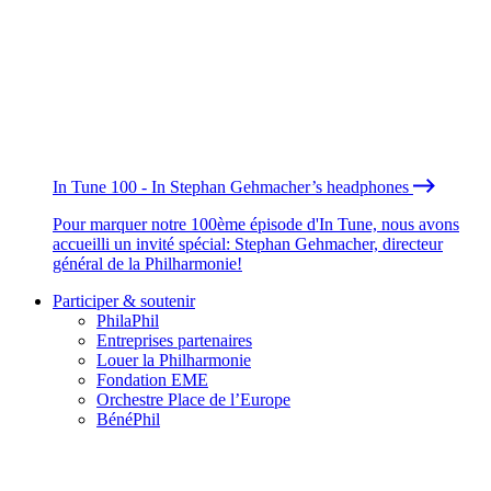
In Tune 100 - In Stephan Gehmacher’s headphones
Pour marquer notre 100ème épisode d'In Tune, nous avons
accueilli un invité spécial: Stephan Gehmacher, directeur
général de la Philharmonie!
Participer & soutenir
PhilaPhil
Entreprises partenaires
Louer la Philharmonie
Fondation EME
Orchestre Place de l’Europe
BénéPhil