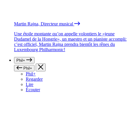
Martin Rajna, Directeur musical
Une étoile montante qu’on appelle volontiers le «jeune
Dudamel de la Hongrie», un maestro et un pianiste accompli:
c’est officiel, Martin Rajna prendra bientôt les rênes du
Luxembourg Philharmonic!
Phil+
Phil+
Phil+
Regarder
Lire
Écouter