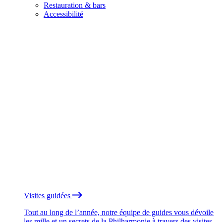
Restauration & bars
Accessibilité
Visites guidées
Tout au long de l’année, notre équipe de guides vous dévoile
les mille et un secrets de la Philharmonie à travers des visites