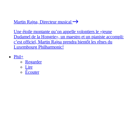
Martin Rajna, Directeur musical
Une étoile montante qu’on appelle volontiers le «jeune
Dudamel de la Hongrie», un maestro et un pianiste accompli:
c’est officiel, Martin Rajna prendra bientôt les rênes du
Luxembourg Philharmonic!
Phil+
Regarder
Lire
Écouter