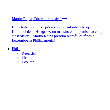
Martin Rajna, Directeur musical
Une étoile montante qu’on appelle volontiers le «jeune
Dudamel de la Hongrie», un maestro et un pianiste accompli:
c’est officiel, Martin Rajna prendra bientôt les rênes du
Luxembourg Philharmonic!
Phil+
Regarder
Lire
Écouter