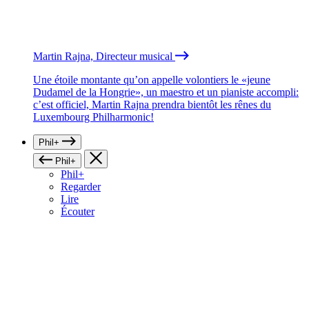
Martin Rajna, Directeur musical
Une étoile montante qu’on appelle volontiers le «jeune
Dudamel de la Hongrie», un maestro et un pianiste accompli:
c’est officiel, Martin Rajna prendra bientôt les rênes du
Luxembourg Philharmonic!
Phil+
Phil+
Phil+
Regarder
Lire
Écouter