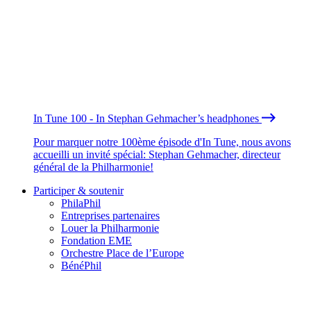
In Tune 100 - In Stephan Gehmacher’s headphones
Pour marquer notre 100ème épisode d'In Tune, nous avons
accueilli un invité spécial: Stephan Gehmacher, directeur
général de la Philharmonie!
Participer & soutenir
PhilaPhil
Entreprises partenaires
Louer la Philharmonie
Fondation EME
Orchestre Place de l’Europe
BénéPhil