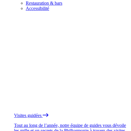
Restauration & bars
Accessibilité
Visites guidées
Tout au long de l’année, notre équipe de guides vous dévoile
les mille et un secrets de la Philharmonie à travers des visites