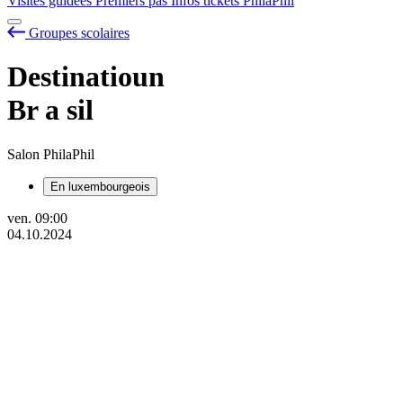
Visites guidées
Premiers pas
Infos tickets
PhilaPhil
Groupes scolaires
Destinatioun
Br
a
sil
Salon PhilaPhil
En luxembourgeois
ven.
09:00
04.10.2024