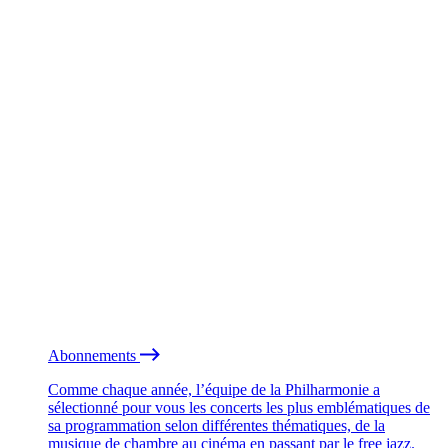
Abonnements
Comme chaque année, l’équipe de la Philharmonie a
sélectionné pour vous les concerts les plus emblématiques de
sa programmation selon différentes thématiques, de la
musique de chambre au cinéma en passant par le free jazz.