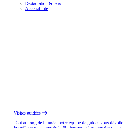
Restauration & bars
Accessibilité
Visites guidées
Tout au long de l’année, notre équipe de guides vous dévoile
les mille et un secrets de la Philharmonie à travers des visites