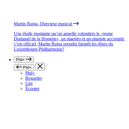
Martin Rajna, Directeur musical
Une étoile montante qu’on appelle volontiers le «jeune
Dudamel de la Hongrie», un maestro et un pianiste accompli:
c’est officiel, Martin Rajna prendra bientôt les rênes du
Luxembourg Philharmonic!
Phil+
Phil+
Phil+
Regarder
Lire
Écouter