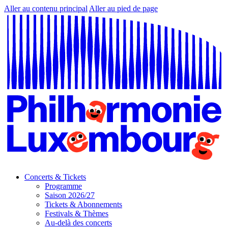
Aller au contenu principal
Aller au pied de page
Concerts & Tickets
Programme
Saison 2026/27
Tickets & Abonnements
Festivals & Thèmes
Au-delà des concerts