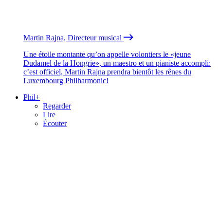
Martin Rajna, Directeur musical
Une étoile montante qu’on appelle volontiers le «jeune
Dudamel de la Hongrie», un maestro et un pianiste accompli:
c’est officiel, Martin Rajna prendra bientôt les rênes du
Luxembourg Philharmonic!
Phil+
Regarder
Lire
Écouter