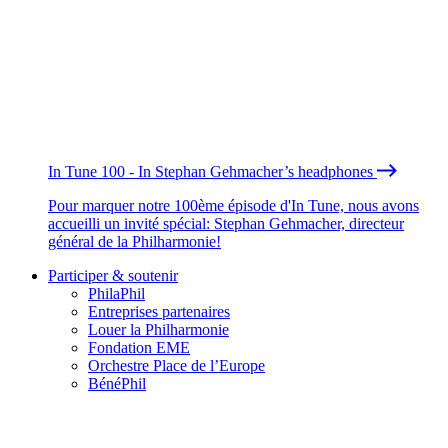
In Tune 100 - In Stephan Gehmacher’s headphones
Pour marquer notre 100ème épisode d'In Tune, nous avons
accueilli un invité spécial: Stephan Gehmacher, directeur
général de la Philharmonie!
Participer & soutenir
PhilaPhil
Entreprises partenaires
Louer la Philharmonie
Fondation EME
Orchestre Place de l’Europe
BénéPhil