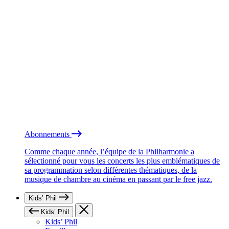
Abonnements
Comme chaque année, l’équipe de la Philharmonie a
sélectionné pour vous les concerts les plus emblématiques de
sa programmation selon différentes thématiques, de la
musique de chambre au cinéma en passant par le free jazz.
Kids’ Phil
Kids’ Phil
Kids’ Phil