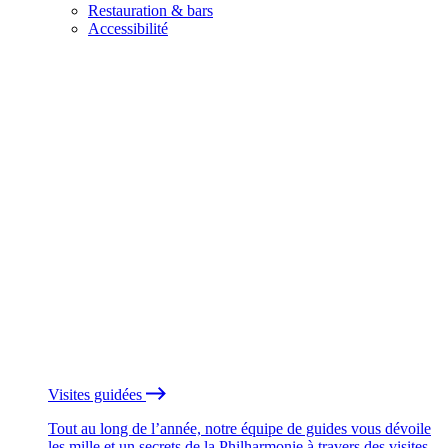
Restauration & bars
Accessibilité
Visites guidées
Tout au long de l’année, notre équipe de guides vous dévoile
les mille et un secrets de la Philharmonie à travers des visites