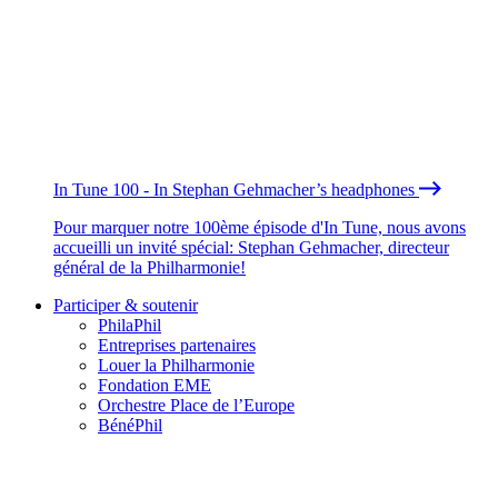
In Tune 100 - In Stephan Gehmacher’s headphones
Pour marquer notre 100ème épisode d'In Tune, nous avons
accueilli un invité spécial: Stephan Gehmacher, directeur
général de la Philharmonie!
Participer & soutenir
PhilaPhil
Entreprises partenaires
Louer la Philharmonie
Fondation EME
Orchestre Place de l’Europe
BénéPhil