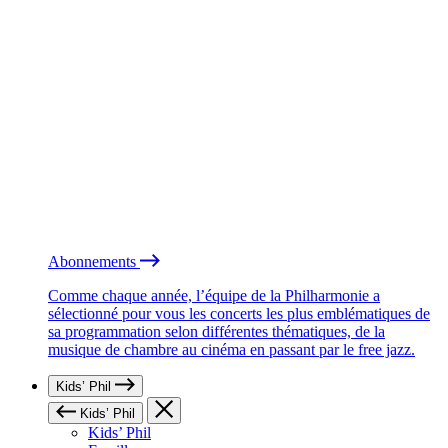
Abonnements
Comme chaque année, l’équipe de la Philharmonie a
sélectionné pour vous les concerts les plus emblématiques de
sa programmation selon différentes thématiques, de la
musique de chambre au cinéma en passant par le free jazz.
Kids’ Phil
Kids’ Phil
Kids’ Phil