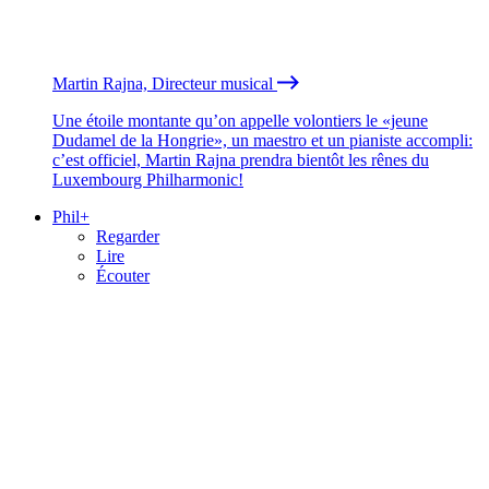
Martin Rajna, Directeur musical
Une étoile montante qu’on appelle volontiers le «jeune
Dudamel de la Hongrie», un maestro et un pianiste accompli:
c’est officiel, Martin Rajna prendra bientôt les rênes du
Luxembourg Philharmonic!
Phil+
Regarder
Lire
Écouter