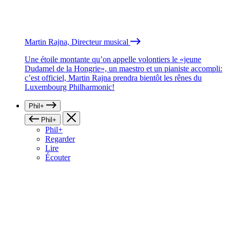
Martin Rajna, Directeur musical
Une étoile montante qu’on appelle volontiers le «jeune
Dudamel de la Hongrie», un maestro et un pianiste accompli:
c’est officiel, Martin Rajna prendra bientôt les rênes du
Luxembourg Philharmonic!
Phil+
Phil+
Phil+
Regarder
Lire
Écouter