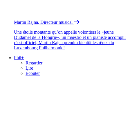
Martin Rajna, Directeur musical
Une étoile montante qu’on appelle volontiers le «jeune
Dudamel de la Hongrie», un maestro et un pianiste accompli:
c’est officiel, Martin Rajna prendra bientôt les rênes du
Luxembourg Philharmonic!
Phil+
Regarder
Lire
Écouter