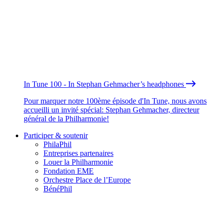
In Tune 100 - In Stephan Gehmacher’s headphones
Pour marquer notre 100ème épisode d'In Tune, nous avons
accueilli un invité spécial: Stephan Gehmacher, directeur
général de la Philharmonie!
Participer & soutenir
PhilaPhil
Entreprises partenaires
Louer la Philharmonie
Fondation EME
Orchestre Place de l’Europe
BénéPhil