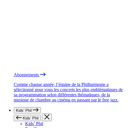
Abonnements
Comme chaque année, l’équipe de la Philharmonie a
sélectionné pour vous les concerts les plus emblématiques de
sa programmation selon différentes thématiques, de la
musique de chambre au cinéma en passant par le free jazz.
Kids’ Phil
Kids’ Phil
Kids’ Phil