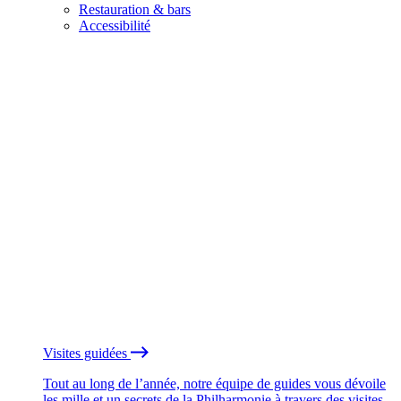
Restauration & bars
Accessibilité
Visites guidées
Tout au long de l’année, notre équipe de guides vous dévoile
les mille et un secrets de la Philharmonie à travers des visites