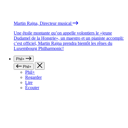
Martin Rajna, Directeur musical
Une étoile montante qu’on appelle volontiers le «jeune
Dudamel de la Hongrie», un maestro et un pianiste accompli:
c’est officiel, Martin Rajna prendra bientôt les rênes du
Luxembourg Philharmonic!
Phil+
Phil+
Phil+
Regarder
Lire
Écouter