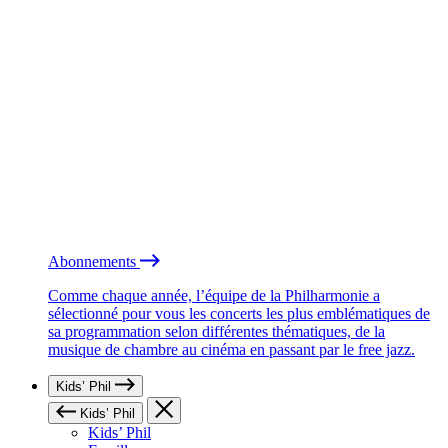
Abonnements
Comme chaque année, l’équipe de la Philharmonie a
sélectionné pour vous les concerts les plus emblématiques de
sa programmation selon différentes thématiques, de la
musique de chambre au cinéma en passant par le free jazz.
Kids’ Phil
Kids’ Phil
Kids’ Phil