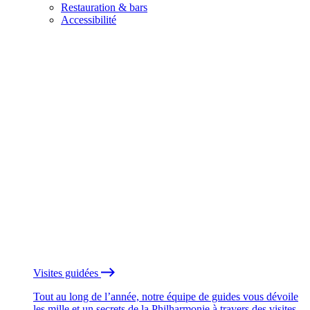
Restauration & bars
Accessibilité
Visites guidées
Tout au long de l’année, notre équipe de guides vous dévoile
les mille et un secrets de la Philharmonie à travers des visites