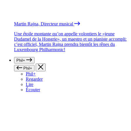
Martin Rajna, Directeur musical
Une étoile montante qu’on appelle volontiers le «jeune
Dudamel de la Hongrie», un maestro et un pianiste accompli:
c’est officiel, Martin Rajna prendra bientôt les rênes du
Luxembourg Philharmonic!
Phil+
Phil+
Phil+
Regarder
Lire
Écouter