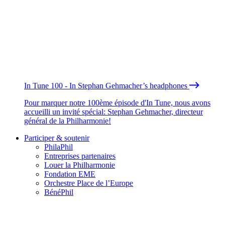
In Tune 100 - In Stephan Gehmacher’s headphones
Pour marquer notre 100ème épisode d'In Tune, nous avons
accueilli un invité spécial: Stephan Gehmacher, directeur
général de la Philharmonie!
Participer & soutenir
PhilaPhil
Entreprises partenaires
Louer la Philharmonie
Fondation EME
Orchestre Place de l’Europe
BénéPhil