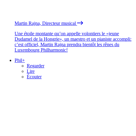
Martin Rajna, Directeur musical
Une étoile montante qu’on appelle volontiers le «jeune
Dudamel de la Hongrie», un maestro et un pianiste accompli:
c’est officiel, Martin Rajna prendra bientôt les rênes du
Luxembourg Philharmonic!
Phil+
Regarder
Lire
Écouter