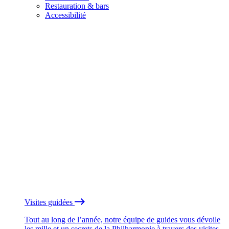
Restauration & bars
Accessibilité
Visites guidées
Tout au long de l’année, notre équipe de guides vous dévoile
les mille et un secrets de la Philharmonie à travers des visites