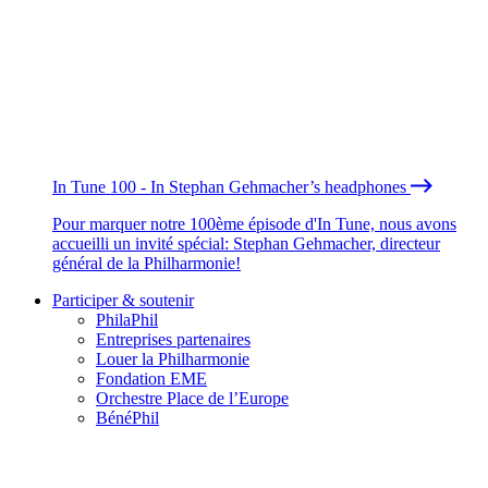
In Tune 100 - In Stephan Gehmacher’s headphones
Pour marquer notre 100ème épisode d'In Tune, nous avons
accueilli un invité spécial: Stephan Gehmacher, directeur
général de la Philharmonie!
Participer & soutenir
PhilaPhil
Entreprises partenaires
Louer la Philharmonie
Fondation EME
Orchestre Place de l’Europe
BénéPhil