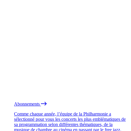
Abonnements
Comme chaque année, l’équipe de la Philharmonie a
sélectionné pour vous les concerts les plus emblématiques de
sa programmation selon différentes thématiques, de la
musique de chambre au cinéma en passant par le free jazz.