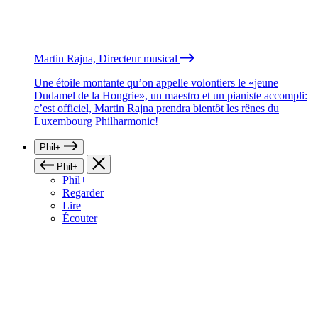
Martin Rajna, Directeur musical
Une étoile montante qu’on appelle volontiers le «jeune
Dudamel de la Hongrie», un maestro et un pianiste accompli:
c’est officiel, Martin Rajna prendra bientôt les rênes du
Luxembourg Philharmonic!
Phil+
Phil+
Phil+
Regarder
Lire
Écouter