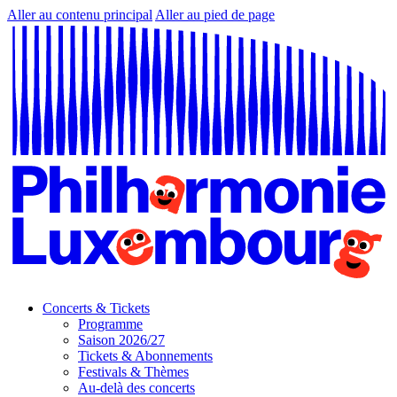
Aller au contenu principal
Aller au pied de page
Concerts & Tickets
Programme
Saison 2026/27
Tickets & Abonnements
Festivals & Thèmes
Au-delà des concerts