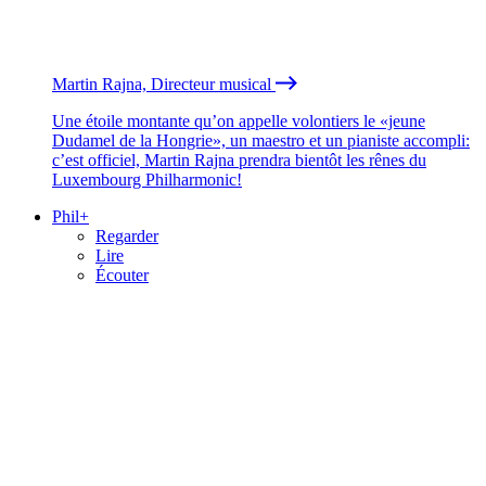
Martin Rajna, Directeur musical
Une étoile montante qu’on appelle volontiers le «jeune
Dudamel de la Hongrie», un maestro et un pianiste accompli:
c’est officiel, Martin Rajna prendra bientôt les rênes du
Luxembourg Philharmonic!
Phil+
Regarder
Lire
Écouter