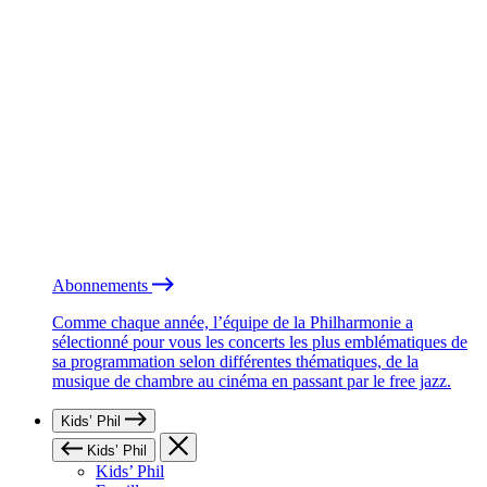
Abonnements
Comme chaque année, l’équipe de la Philharmonie a
sélectionné pour vous les concerts les plus emblématiques de
sa programmation selon différentes thématiques, de la
musique de chambre au cinéma en passant par le free jazz.
Kids’ Phil
Kids’ Phil
Kids’ Phil