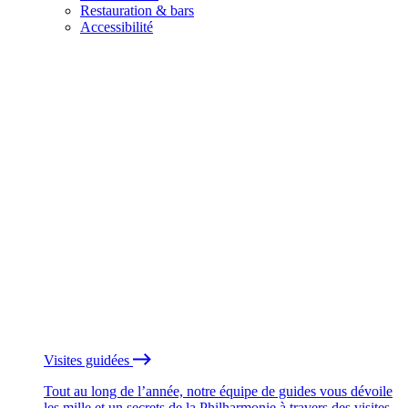
Restauration & bars
Accessibilité
Visites guidées
Tout au long de l’année, notre équipe de guides vous dévoile
les mille et un secrets de la Philharmonie à travers des visites