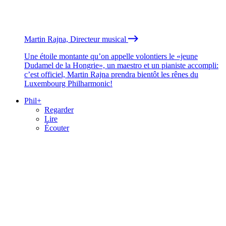
Martin Rajna, Directeur musical
Une étoile montante qu’on appelle volontiers le «jeune
Dudamel de la Hongrie», un maestro et un pianiste accompli:
c’est officiel, Martin Rajna prendra bientôt les rênes du
Luxembourg Philharmonic!
Phil+
Regarder
Lire
Écouter