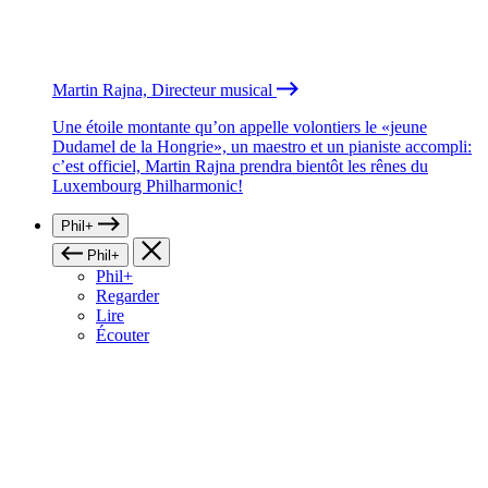
Martin Rajna, Directeur musical
Une étoile montante qu’on appelle volontiers le «jeune
Dudamel de la Hongrie», un maestro et un pianiste accompli:
c’est officiel, Martin Rajna prendra bientôt les rênes du
Luxembourg Philharmonic!
Phil+
Phil+
Phil+
Regarder
Lire
Écouter