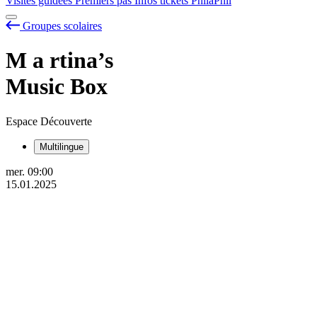
Visites guidées
Premiers pas
Infos tickets
PhilaPhil
Groupes scolaires
M
a
rtina’s
Music Box
Espace Découverte
Multilingue
mer.
09:00
15.01.2025