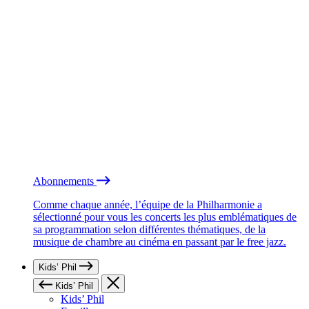
Abonnements
Comme chaque année, l’équipe de la Philharmonie a
sélectionné pour vous les concerts les plus emblématiques de
sa programmation selon différentes thématiques, de la
musique de chambre au cinéma en passant par le free jazz.
Kids’ Phil
Kids’ Phil
Kids’ Phil