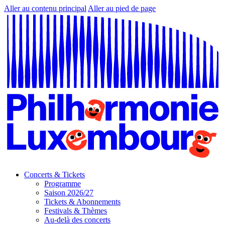
Aller au contenu principal
Aller au pied de page
Concerts & Tickets
Programme
Saison 2026/27
Tickets & Abonnements
Festivals & Thèmes
Au-delà des concerts