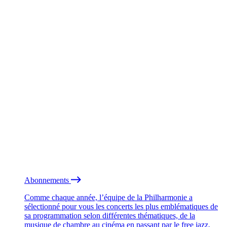
Abonnements
Comme chaque année, l’équipe de la Philharmonie a
sélectionné pour vous les concerts les plus emblématiques de
sa programmation selon différentes thématiques, de la
musique de chambre au cinéma en passant par le free jazz.