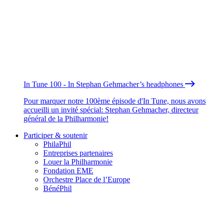
In Tune 100 - In Stephan Gehmacher’s headphones
Pour marquer notre 100ème épisode d'In Tune, nous avons
accueilli un invité spécial: Stephan Gehmacher, directeur
général de la Philharmonie!
Participer & soutenir
PhilaPhil
Entreprises partenaires
Louer la Philharmonie
Fondation EME
Orchestre Place de l’Europe
BénéPhil