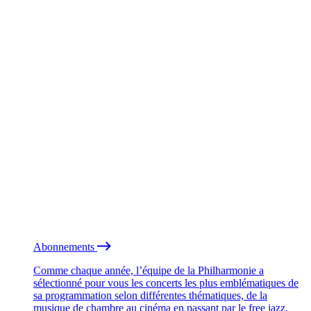
Abonnements
Comme chaque année, l’équipe de la Philharmonie a
sélectionné pour vous les concerts les plus emblématiques de
sa programmation selon différentes thématiques, de la
musique de chambre au cinéma en passant par le free jazz.