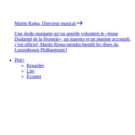
Martin Rajna, Directeur musical
Une étoile montante qu’on appelle volontiers le «jeune
Dudamel de la Hongrie», un maestro et un pianiste accompli:
c’est officiel, Martin Rajna prendra bientôt les rênes du
Luxembourg Philharmonic!
Phil+
Regarder
Lire
Écouter