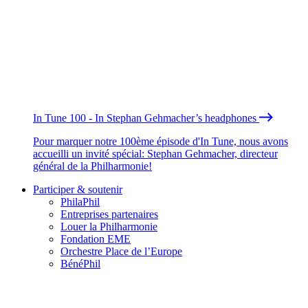
In Tune 100 - In Stephan Gehmacher’s headphones
Pour marquer notre 100ème épisode d'In Tune, nous avons
accueilli un invité spécial: Stephan Gehmacher, directeur
général de la Philharmonie!
Participer & soutenir
PhilaPhil
Entreprises partenaires
Louer la Philharmonie
Fondation EME
Orchestre Place de l’Europe
BénéPhil