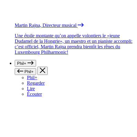
Martin Rajna, Directeur musical
Une étoile montante qu’on appelle volontiers le «jeune
Dudamel de la Hongrie», un maestro et un pianiste accompli:
c’est officiel, Martin Rajna prendra bientôt les rênes du
Luxembourg Philharmonic!
Phil+
Phil+
Phil+
Regarder
Lire
Écouter