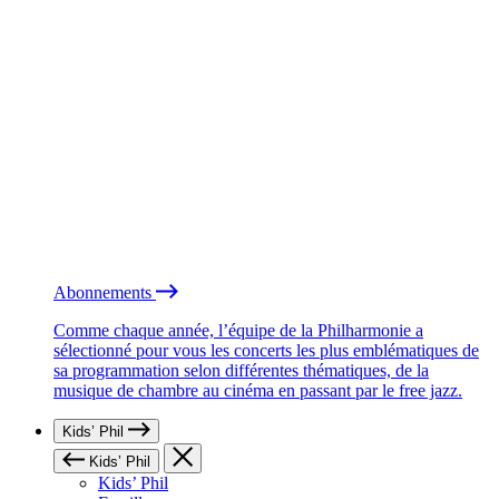
Abonnements
Comme chaque année, l’équipe de la Philharmonie a
sélectionné pour vous les concerts les plus emblématiques de
sa programmation selon différentes thématiques, de la
musique de chambre au cinéma en passant par le free jazz.
Kids’ Phil
Kids’ Phil
Kids’ Phil