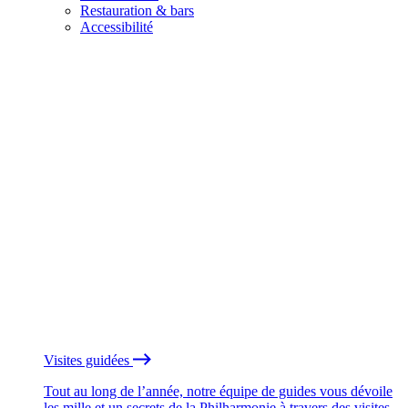
Restauration & bars
Accessibilité
Visites guidées
Tout au long de l’année, notre équipe de guides vous dévoile
les mille et un secrets de la Philharmonie à travers des visites