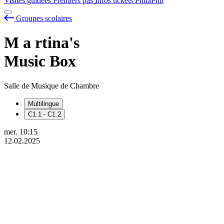
Visites guidées
Premiers pas
Infos tickets
PhilaPhil
Groupes scolaires
M
a
rtina's
Music Box
Salle de Musique de Chambre
Multilingue
C1.1 - C1.2
mer.
10:15
12.02.2025