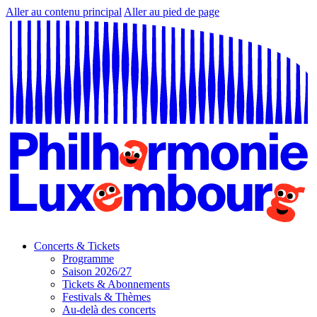
Aller au contenu principal
Aller au pied de page
Concerts & Tickets
Programme
Saison 2026/27
Tickets & Abonnements
Festivals & Thèmes
Au-delà des concerts