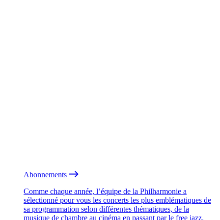
Abonnements
Comme chaque année, l’équipe de la Philharmonie a
sélectionné pour vous les concerts les plus emblématiques de
sa programmation selon différentes thématiques, de la
musique de chambre au cinéma en passant par le free jazz.