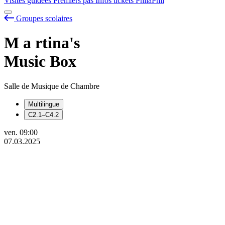
Visites guidées
Premiers pas
Infos tickets
PhilaPhil
Groupes scolaires
M
a
rtina's
Music Box
Salle de Musique de Chambre
Multilingue
C2.1–C4.2
ven.
09:00
07.03.2025