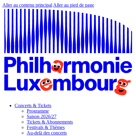
Aller au contenu principal
Aller au pied de page
Concerts & Tickets
Programme
Saison 2026/27
Tickets & Abonnements
Festivals & Thèmes
Au-delà des concerts