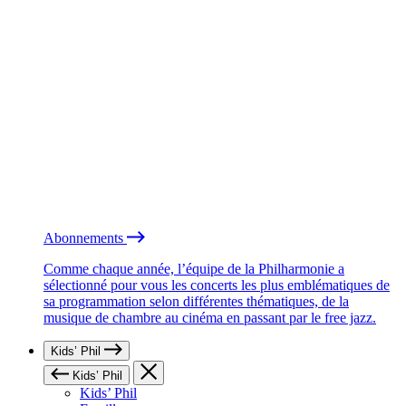
Abonnements
Comme chaque année, l’équipe de la Philharmonie a
sélectionné pour vous les concerts les plus emblématiques de
sa programmation selon différentes thématiques, de la
musique de chambre au cinéma en passant par le free jazz.
Kids’ Phil
Kids’ Phil
Kids’ Phil