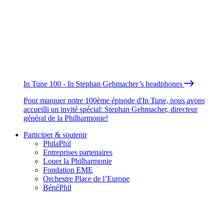
In Tune 100 - In Stephan Gehmacher’s headphones
Pour marquer notre 100ème épisode d'In Tune, nous avons
accueilli un invité spécial: Stephan Gehmacher, directeur
général de la Philharmonie!
Participer & soutenir
PhilaPhil
Entreprises partenaires
Louer la Philharmonie
Fondation EME
Orchestre Place de l’Europe
BénéPhil