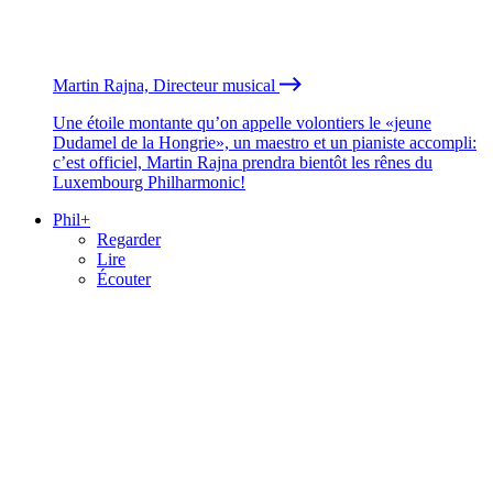
Martin Rajna, Directeur musical
Une étoile montante qu’on appelle volontiers le «jeune
Dudamel de la Hongrie», un maestro et un pianiste accompli:
c’est officiel, Martin Rajna prendra bientôt les rênes du
Luxembourg Philharmonic!
Phil+
Regarder
Lire
Écouter