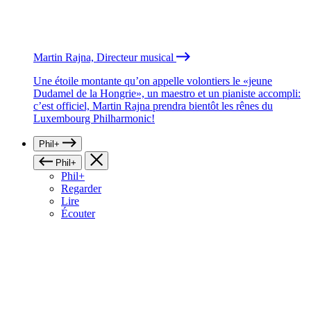
Martin Rajna, Directeur musical
Une étoile montante qu’on appelle volontiers le «jeune
Dudamel de la Hongrie», un maestro et un pianiste accompli:
c’est officiel, Martin Rajna prendra bientôt les rênes du
Luxembourg Philharmonic!
Phil+
Phil+
Phil+
Regarder
Lire
Écouter