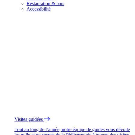
Restauration & bars
Accessibilité
Visites guidées
Tout au long de l’année, notre équipe de guides vous dévoile
les mille et un secrets de la Philharmonie à travers des visites