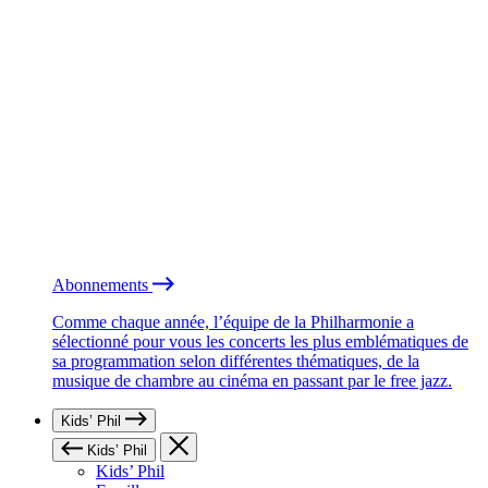
Abonnements
Comme chaque année, l’équipe de la Philharmonie a
sélectionné pour vous les concerts les plus emblématiques de
sa programmation selon différentes thématiques, de la
musique de chambre au cinéma en passant par le free jazz.
Kids’ Phil
Kids’ Phil
Kids’ Phil