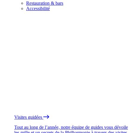
Restauration & bars
Accessibilité
Visites guidées
Tout au long de l’année, notre équipe de guides vous dévoile
les mille et un secrets de la Philharmonie à travers des visites