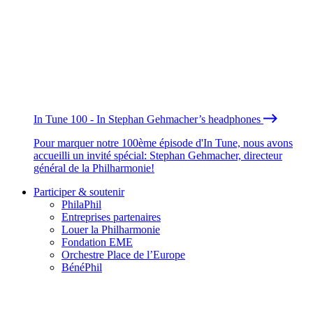
In Tune 100 - In Stephan Gehmacher’s headphones
Pour marquer notre 100ème épisode d'In Tune, nous avons
accueilli un invité spécial: Stephan Gehmacher, directeur
général de la Philharmonie!
Participer & soutenir
PhilaPhil
Entreprises partenaires
Louer la Philharmonie
Fondation EME
Orchestre Place de l’Europe
BénéPhil