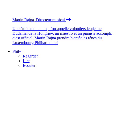
Martin Rajna, Directeur musical
Une étoile montante qu’on appelle volontiers le «jeune
Dudamel de la Hongrie», un maestro et un pianiste accompli:
c’est officiel, Martin Rajna prendra bientôt les rênes du
Luxembourg Philharmonic!
Phil+
Regarder
Lire
Écouter