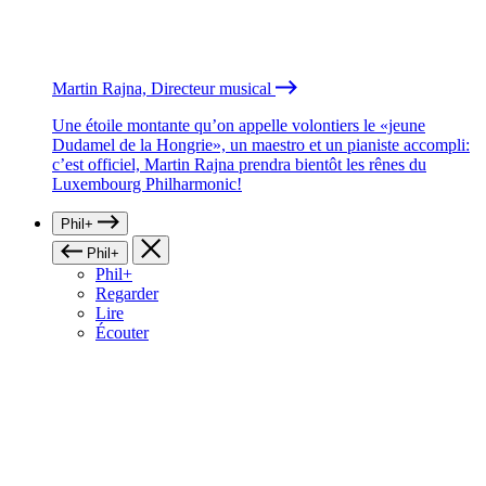
Martin Rajna, Directeur musical
Une étoile montante qu’on appelle volontiers le «jeune
Dudamel de la Hongrie», un maestro et un pianiste accompli:
c’est officiel, Martin Rajna prendra bientôt les rênes du
Luxembourg Philharmonic!
Phil+
Phil+
Phil+
Regarder
Lire
Écouter