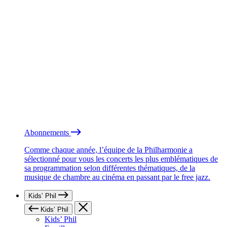
Abonnements
Comme chaque année, l’équipe de la Philharmonie a
sélectionné pour vous les concerts les plus emblématiques de
sa programmation selon différentes thématiques, de la
musique de chambre au cinéma en passant par le free jazz.
Kids’ Phil
Kids’ Phil
Kids’ Phil