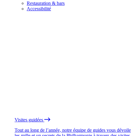
Restauration & bars
Accessibilité
Visites guidées
Tout au long de l’année, notre équipe de guides vous dévoile
les mille et un secrets de la Philharmonie à travers des visites