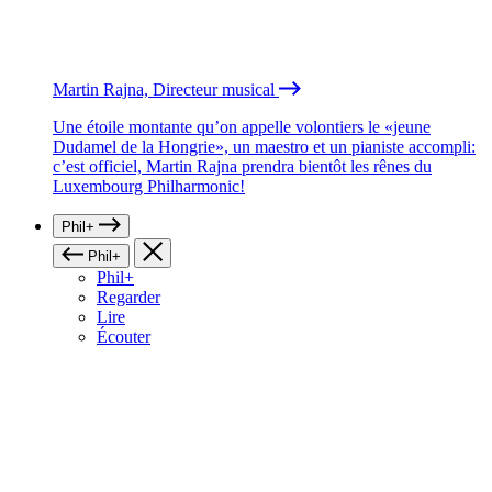
Martin Rajna, Directeur musical
Une étoile montante qu’on appelle volontiers le «jeune
Dudamel de la Hongrie», un maestro et un pianiste accompli:
c’est officiel, Martin Rajna prendra bientôt les rênes du
Luxembourg Philharmonic!
Phil+
Phil+
Phil+
Regarder
Lire
Écouter