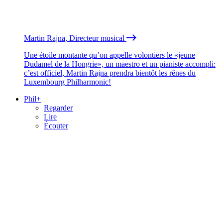
Martin Rajna, Directeur musical
Une étoile montante qu’on appelle volontiers le «jeune
Dudamel de la Hongrie», un maestro et un pianiste accompli:
c’est officiel, Martin Rajna prendra bientôt les rênes du
Luxembourg Philharmonic!
Phil+
Regarder
Lire
Écouter