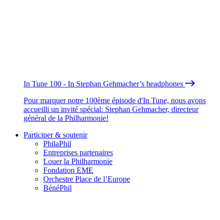
In Tune 100 - In Stephan Gehmacher’s headphones
Pour marquer notre 100ème épisode d'In Tune, nous avons
accueilli un invité spécial: Stephan Gehmacher, directeur
général de la Philharmonie!
Participer & soutenir
PhilaPhil
Entreprises partenaires
Louer la Philharmonie
Fondation EME
Orchestre Place de l’Europe
BénéPhil