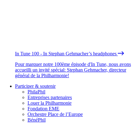
In Tune 100 - In Stephan Gehmacher’s headphones
Pour marquer notre 100ème épisode d'In Tune, nous avons
accueilli un invité spécial: Stephan Gehmacher, directeur
général de la Philharmonie!
Participer & soutenir
PhilaPhil
Entreprises partenaires
Louer la Philharmonie
Fondation EME
Orchestre Place de l’Europe
BénéPhil