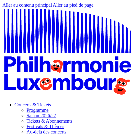
Aller au contenu principal
Aller au pied de page
Concerts & Tickets
Programme
Saison 2026/27
Tickets & Abonnements
Festivals & Thèmes
Au-delà des concerts