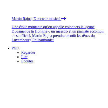
Martin Rajna, Directeur musical
Une étoile montante qu’on appelle volontiers le «jeune
Dudamel de la Hongrie», un maestro et un pianiste accompli:
c’est officiel, Martin Rajna prendra bientôt les rênes du
Luxembourg Philharmonic!
Phil+
Regarder
Lire
Écouter