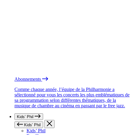
Abonnements
Comme chaque année, l’équipe de la Philharmonie a
sélectionné pour vous les concerts les plus emblématiques de
sa programmation selon différentes thématiques, de la
musique de chambre au cinéma en passant par le free jazz.
Kids’ Phil
Kids’ Phil
Kids’ Phil