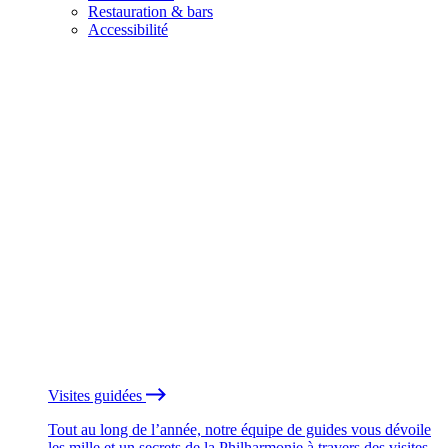
Restauration & bars
Accessibilité
Visites guidées
Tout au long de l’année, notre équipe de guides vous dévoile
les mille et un secrets de la Philharmonie à travers des visites