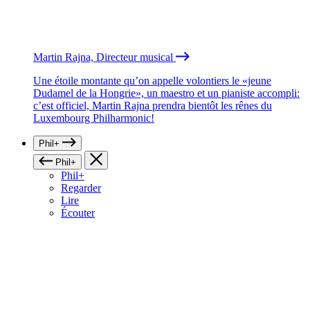
Martin Rajna, Directeur musical
Une étoile montante qu’on appelle volontiers le «jeune
Dudamel de la Hongrie», un maestro et un pianiste accompli:
c’est officiel, Martin Rajna prendra bientôt les rênes du
Luxembourg Philharmonic!
Phil+
Phil+
Phil+
Regarder
Lire
Écouter