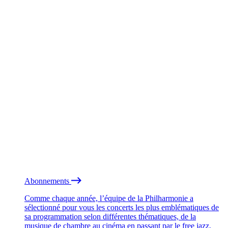
Abonnements
Comme chaque année, l’équipe de la Philharmonie a
sélectionné pour vous les concerts les plus emblématiques de
sa programmation selon différentes thématiques, de la
musique de chambre au cinéma en passant par le free jazz.