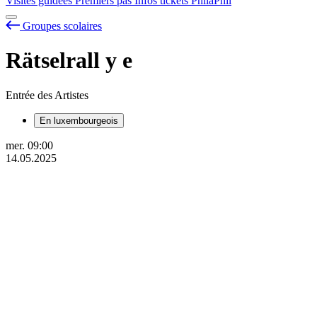
Visites guidées
Premiers pas
Infos tickets
PhilaPhil
Groupes scolaires
Rätselrall
y
e
Entrée des Artistes
En luxembourgeois
mer.
09:00
14.05.2025