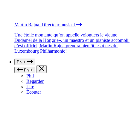
Martin Rajna, Directeur musical
Une étoile montante qu’on appelle volontiers le «jeune
Dudamel de la Hongrie», un maestro et un pianiste accompli:
c’est officiel, Martin Rajna prendra bientôt les rênes du
Luxembourg Philharmonic!
Phil+
Phil+
Phil+
Regarder
Lire
Écouter