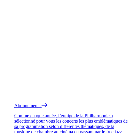
Abonnements
Comme chaque année, l’équipe de la Philharmonie a
sélectionné pour vous les concerts les plus emblématiques de
sa programmation selon différentes thématiques, de la
musique de chambre au cinéma en passant par le free jazz.