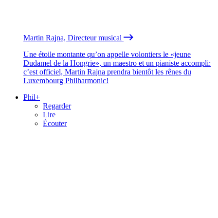
Martin Rajna, Directeur musical
Une étoile montante qu’on appelle volontiers le «jeune
Dudamel de la Hongrie», un maestro et un pianiste accompli:
c’est officiel, Martin Rajna prendra bientôt les rênes du
Luxembourg Philharmonic!
Phil+
Regarder
Lire
Écouter