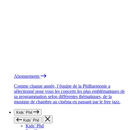
Abonnements
Comme chaque année, l’équipe de la Philharmonie a
sélectionné pour vous les concerts les plus emblématiques de
sa programmation selon différentes thématiques, de la
musique de chambre au cinéma en passant par le free jazz.
Kids’ Phil
Kids’ Phil
Kids’ Phil