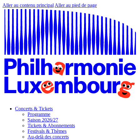
Aller au contenu principal
Aller au pied de page
Concerts & Tickets
Programme
Saison 2026/27
Tickets & Abonnements
Festivals & Thèmes
Au-delà des concerts