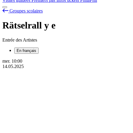
Visites guidées
Premiers pas
Infos tickets
PhilaPhil
Groupes scolaires
Rätselrall
y
e
Entrée des Artistes
En français
mer.
10:00
14.05.2025