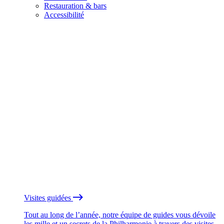
Restauration & bars
Accessibilité
Visites guidées
Tout au long de l’année, notre équipe de guides vous dévoile
les mille et un secrets de la Philharmonie à travers des visites