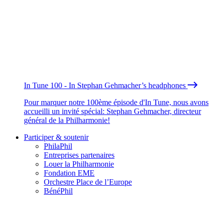
In Tune 100 - In Stephan Gehmacher’s headphones
Pour marquer notre 100ème épisode d'In Tune, nous avons
accueilli un invité spécial: Stephan Gehmacher, directeur
général de la Philharmonie!
Participer & soutenir
PhilaPhil
Entreprises partenaires
Louer la Philharmonie
Fondation EME
Orchestre Place de l’Europe
BénéPhil