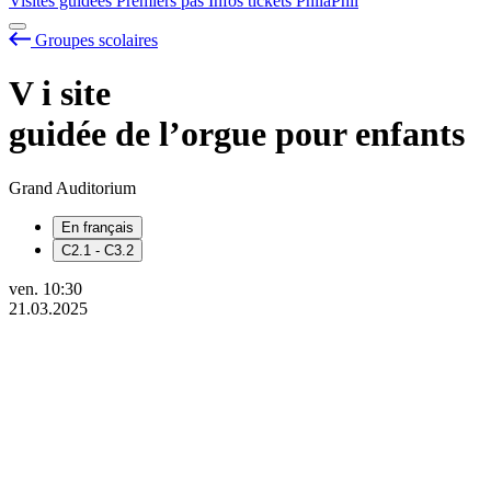
Visites guidées
Premiers pas
Infos tickets
PhilaPhil
Groupes scolaires
V
i
site
guidée de l’orgue pour enfants
Grand Auditorium
En français
C2.1 - C3.2
ven.
10:30
21.03.2025