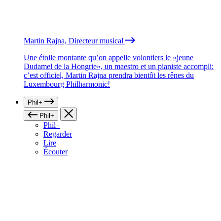
Martin Rajna, Directeur musical
Une étoile montante qu’on appelle volontiers le «jeune
Dudamel de la Hongrie», un maestro et un pianiste accompli:
c’est officiel, Martin Rajna prendra bientôt les rênes du
Luxembourg Philharmonic!
Phil+
Phil+
Phil+
Regarder
Lire
Écouter