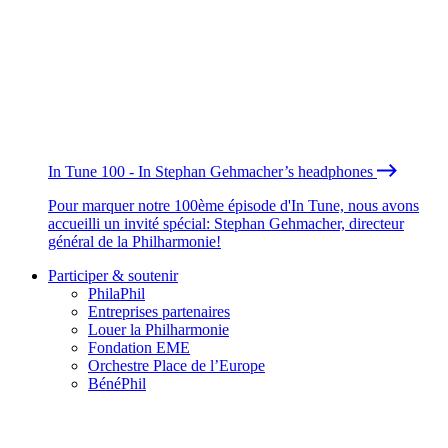
In Tune 100 - In Stephan Gehmacher’s headphones
Pour marquer notre 100ème épisode d'In Tune, nous avons
accueilli un invité spécial: Stephan Gehmacher, directeur
général de la Philharmonie!
Participer & soutenir
PhilaPhil
Entreprises partenaires
Louer la Philharmonie
Fondation EME
Orchestre Place de l’Europe
BénéPhil