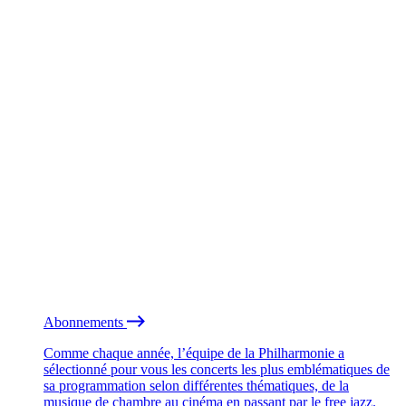
Abonnements
Comme chaque année, l’équipe de la Philharmonie a
sélectionné pour vous les concerts les plus emblématiques de
sa programmation selon différentes thématiques, de la
musique de chambre au cinéma en passant par le free jazz.