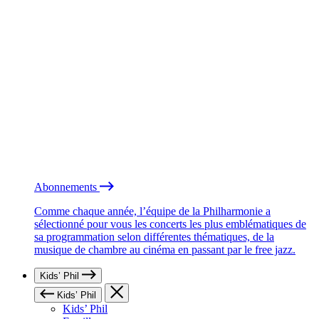
Abonnements
Comme chaque année, l’équipe de la Philharmonie a
sélectionné pour vous les concerts les plus emblématiques de
sa programmation selon différentes thématiques, de la
musique de chambre au cinéma en passant par le free jazz.
Kids’ Phil
Kids’ Phil
Kids’ Phil