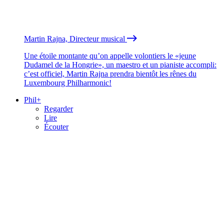
Martin Rajna, Directeur musical
Une étoile montante qu’on appelle volontiers le «jeune
Dudamel de la Hongrie», un maestro et un pianiste accompli:
c’est officiel, Martin Rajna prendra bientôt les rênes du
Luxembourg Philharmonic!
Phil+
Regarder
Lire
Écouter