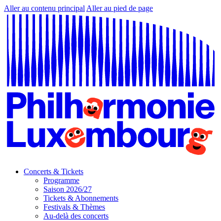
Aller au contenu principal
Aller au pied de page
Concerts & Tickets
Programme
Saison 2026/27
Tickets & Abonnements
Festivals & Thèmes
Au-delà des concerts