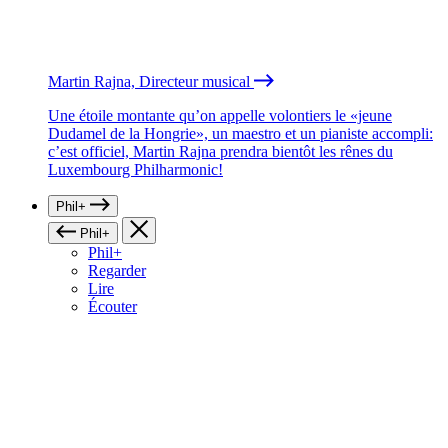
Martin Rajna, Directeur musical
Une étoile montante qu’on appelle volontiers le «jeune
Dudamel de la Hongrie», un maestro et un pianiste accompli:
c’est officiel, Martin Rajna prendra bientôt les rênes du
Luxembourg Philharmonic!
Phil+
Phil+
Phil+
Regarder
Lire
Écouter