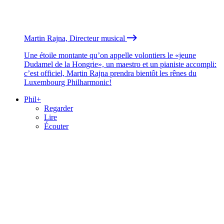
Martin Rajna, Directeur musical
Une étoile montante qu’on appelle volontiers le «jeune
Dudamel de la Hongrie», un maestro et un pianiste accompli:
c’est officiel, Martin Rajna prendra bientôt les rênes du
Luxembourg Philharmonic!
Phil+
Regarder
Lire
Écouter