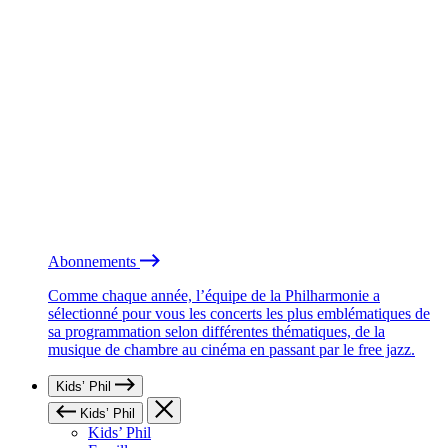
Abonnements
Comme chaque année, l’équipe de la Philharmonie a
sélectionné pour vous les concerts les plus emblématiques de
sa programmation selon différentes thématiques, de la
musique de chambre au cinéma en passant par le free jazz.
Kids’ Phil
Kids’ Phil
Kids’ Phil