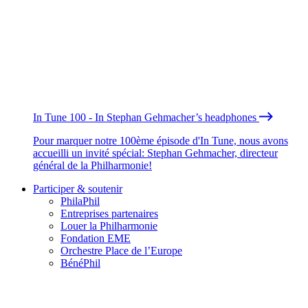
In Tune 100 - In Stephan Gehmacher’s headphones
Pour marquer notre 100ème épisode d'In Tune, nous avons
accueilli un invité spécial: Stephan Gehmacher, directeur
général de la Philharmonie!
Participer & soutenir
PhilaPhil
Entreprises partenaires
Louer la Philharmonie
Fondation EME
Orchestre Place de l’Europe
BénéPhil