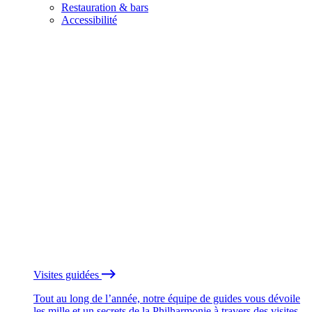
Restauration & bars
Accessibilité
Visites guidées
Tout au long de l’année, notre équipe de guides vous dévoile
les mille et un secrets de la Philharmonie à travers des visites