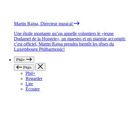
Martin Rajna, Directeur musical
Une étoile montante qu’on appelle volontiers le «jeune
Dudamel de la Hongrie», un maestro et un pianiste accompli:
c’est officiel, Martin Rajna prendra bientôt les rênes du
Luxembourg Philharmonic!
Phil+
Phil+
Phil+
Regarder
Lire
Écouter