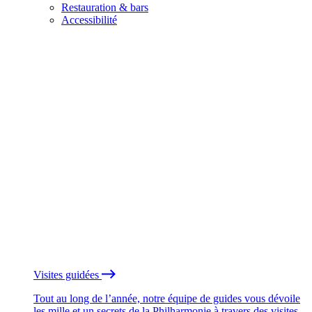
Restauration & bars
Accessibilité
Visites guidées
Tout au long de l’année, notre équipe de guides vous dévoile
les mille et un secrets de la Philharmonie à travers des visites