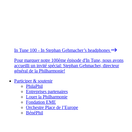
In Tune 100 - In Stephan Gehmacher’s headphones
Pour marquer notre 100ème épisode d'In Tune, nous avons
accueilli un invité spécial: Stephan Gehmacher, directeur
général de la Philharmonie!
Participer & soutenir
PhilaPhil
Entreprises partenaires
Louer la Philharmonie
Fondation EME
Orchestre Place de l’Europe
BénéPhil