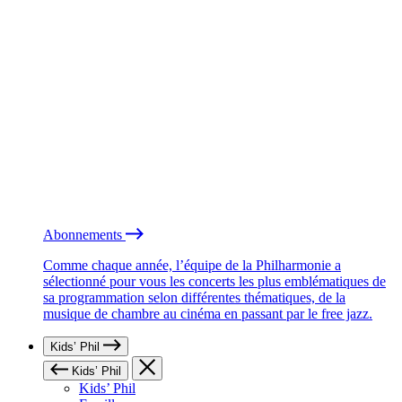
Abonnements
Comme chaque année, l’équipe de la Philharmonie a
sélectionné pour vous les concerts les plus emblématiques de
sa programmation selon différentes thématiques, de la
musique de chambre au cinéma en passant par le free jazz.
Kids’ Phil
Kids’ Phil
Kids’ Phil