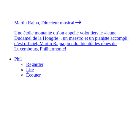
Martin Rajna, Directeur musical
Une étoile montante qu’on appelle volontiers le «jeune
Dudamel de la Hongrie», un maestro et un pianiste accompli:
c’est officiel, Martin Rajna prendra bientôt les rênes du
Luxembourg Philharmonic!
Phil+
Regarder
Lire
Écouter