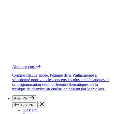
Abonnements
Comme chaque année, l’équipe de la Philharmonie a
sélectionné pour vous les concerts les plus emblématiques de
sa programmation selon différentes thématiques, de la
musique de chambre au cinéma en passant par le free jazz.
Kids’ Phil
Kids’ Phil
Kids’ Phil