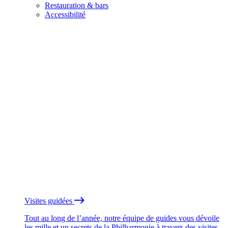
Restauration & bars
Accessibilité
Visites guidées
Tout au long de l’année, notre équipe de guides vous dévoile
les mille et un secrets de la Philharmonie à travers des visites