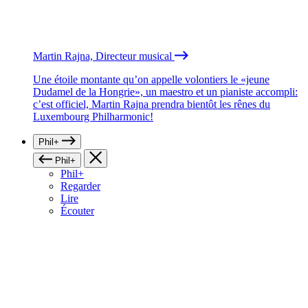
Martin Rajna, Directeur musical
Une étoile montante qu’on appelle volontiers le «jeune
Dudamel de la Hongrie», un maestro et un pianiste accompli:
c’est officiel, Martin Rajna prendra bientôt les rênes du
Luxembourg Philharmonic!
Phil+
Phil+
Phil+
Regarder
Lire
Écouter