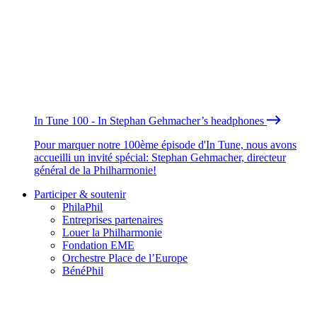
In Tune 100 - In Stephan Gehmacher’s headphones
Pour marquer notre 100ème épisode d'In Tune, nous avons
accueilli un invité spécial: Stephan Gehmacher, directeur
général de la Philharmonie!
Participer & soutenir
PhilaPhil
Entreprises partenaires
Louer la Philharmonie
Fondation EME
Orchestre Place de l’Europe
BénéPhil