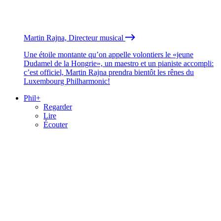
Martin Rajna, Directeur musical
Une étoile montante qu’on appelle volontiers le «jeune
Dudamel de la Hongrie», un maestro et un pianiste accompli:
c’est officiel, Martin Rajna prendra bientôt les rênes du
Luxembourg Philharmonic!
Phil+
Regarder
Lire
Écouter