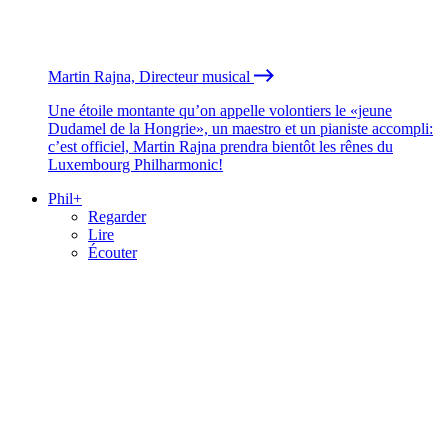
Martin Rajna, Directeur musical
Une étoile montante qu’on appelle volontiers le «jeune
Dudamel de la Hongrie», un maestro et un pianiste accompli:
c’est officiel, Martin Rajna prendra bientôt les rênes du
Luxembourg Philharmonic!
Phil+
Regarder
Lire
Écouter