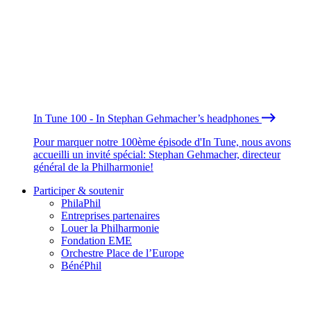
In Tune 100 - In Stephan Gehmacher’s headphones
Pour marquer notre 100ème épisode d'In Tune, nous avons
accueilli un invité spécial: Stephan Gehmacher, directeur
général de la Philharmonie!
Participer & soutenir
PhilaPhil
Entreprises partenaires
Louer la Philharmonie
Fondation EME
Orchestre Place de l’Europe
BénéPhil