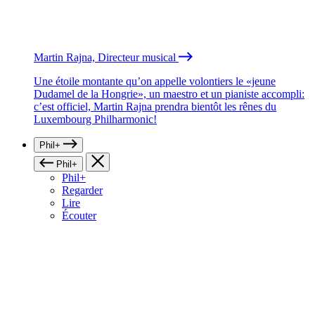
Martin Rajna, Directeur musical
Une étoile montante qu’on appelle volontiers le «jeune
Dudamel de la Hongrie», un maestro et un pianiste accompli:
c’est officiel, Martin Rajna prendra bientôt les rênes du
Luxembourg Philharmonic!
Phil+
Phil+
Phil+
Regarder
Lire
Écouter