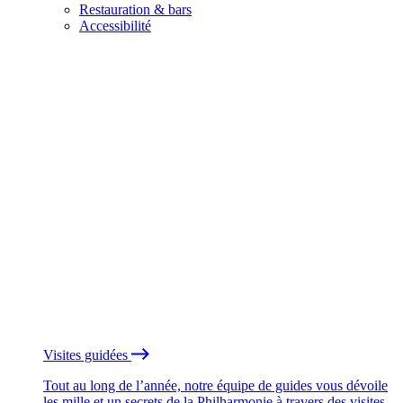
Restauration & bars
Accessibilité
Visites guidées
Tout au long de l’année, notre équipe de guides vous dévoile
les mille et un secrets de la Philharmonie à travers des visites