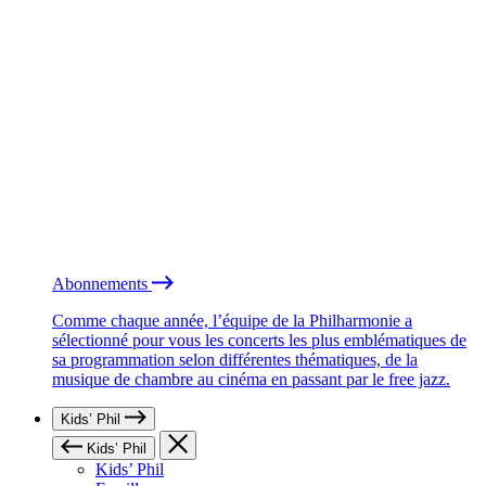
Abonnements
Comme chaque année, l’équipe de la Philharmonie a
sélectionné pour vous les concerts les plus emblématiques de
sa programmation selon différentes thématiques, de la
musique de chambre au cinéma en passant par le free jazz.
Kids’ Phil
Kids’ Phil
Kids’ Phil