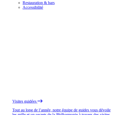
Restauration & bars
Accessibilité
Visites guidées
Tout au long de l’année, notre équipe de guides vous dévoile
les mille et un secrets de la Philharmonie à travers des visites