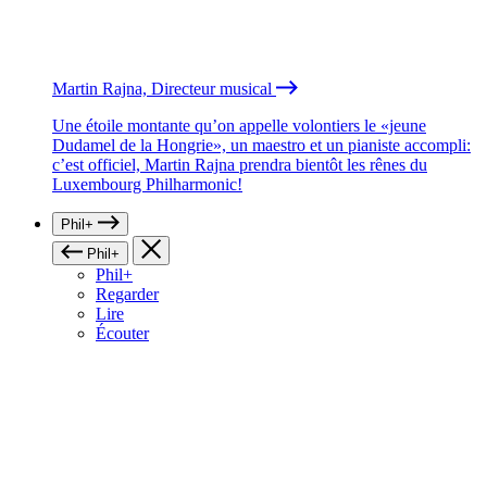
Martin Rajna, Directeur musical
Une étoile montante qu’on appelle volontiers le «jeune
Dudamel de la Hongrie», un maestro et un pianiste accompli:
c’est officiel, Martin Rajna prendra bientôt les rênes du
Luxembourg Philharmonic!
Phil+
Phil+
Phil+
Regarder
Lire
Écouter