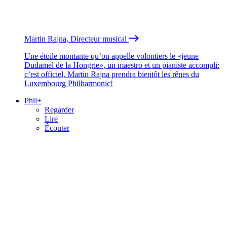
Martin Rajna, Directeur musical
Une étoile montante qu’on appelle volontiers le «jeune
Dudamel de la Hongrie», un maestro et un pianiste accompli:
c’est officiel, Martin Rajna prendra bientôt les rênes du
Luxembourg Philharmonic!
Phil+
Regarder
Lire
Écouter