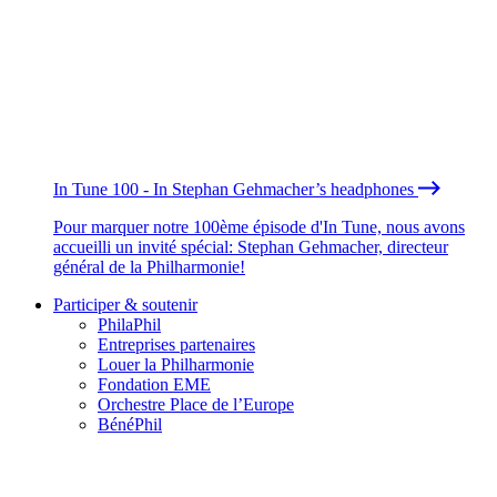
In Tune 100 - In Stephan Gehmacher’s headphones
Pour marquer notre 100ème épisode d'In Tune, nous avons
accueilli un invité spécial: Stephan Gehmacher, directeur
général de la Philharmonie!
Participer & soutenir
PhilaPhil
Entreprises partenaires
Louer la Philharmonie
Fondation EME
Orchestre Place de l’Europe
BénéPhil