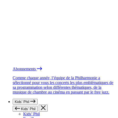
Abonnements
Comme chaque année, l’équipe de la Philharmonie a
sélectionné pour vous les concerts les plus emblématiques de
sa programmation selon différentes thématiques, de la
musique de chambre au cinéma en passant par le free jazz.
Kids’ Phil
Kids’ Phil
Kids’ Phil