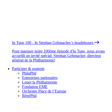
In Tune 100 - In Stephan Gehmacher’s headphones
Pour marquer notre 100ème épisode d'In Tune, nous avons
accueilli un invité spécial: Stephan Gehmacher, directeur
général de la Philharmonie!
Participer & soutenir
PhilaPhil
Entreprises partenaires
Louer la Philharmonie
Fondation EME
Orchestre Place de l’Europe
BénéPhil