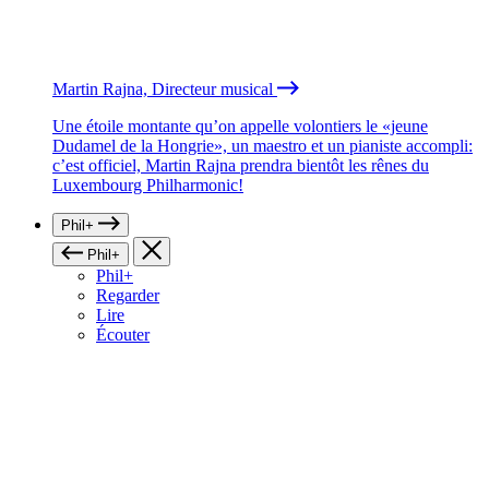
Martin Rajna, Directeur musical
Une étoile montante qu’on appelle volontiers le «jeune
Dudamel de la Hongrie», un maestro et un pianiste accompli:
c’est officiel, Martin Rajna prendra bientôt les rênes du
Luxembourg Philharmonic!
Phil+
Phil+
Phil+
Regarder
Lire
Écouter