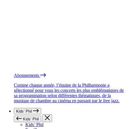
Abonnements
Comme chaque année, l’équipe de la Philharmonie a
sélectionné pour vous les concerts les plus emblématiques de
sa programmation selon différentes thématiques, de la
musique de chambre au cinéma en passant par le free jazz.
Kids’ Phil
Kids’ Phil
Kids’ Phil