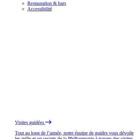
Restauration & bars
Accessibilité
Visites guidées
Tout au long de l’année, notre équipe de guides vous dévoile
les mille et un secrets de la Philharmonie à travers des visites