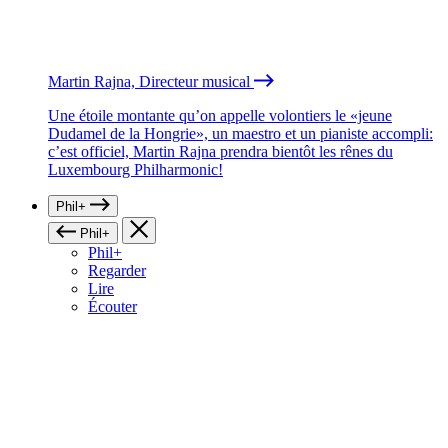
Martin Rajna, Directeur musical
Une étoile montante qu’on appelle volontiers le «jeune
Dudamel de la Hongrie», un maestro et un pianiste accompli:
c’est officiel, Martin Rajna prendra bientôt les rênes du
Luxembourg Philharmonic!
Phil+
Phil+
Phil+
Regarder
Lire
Écouter