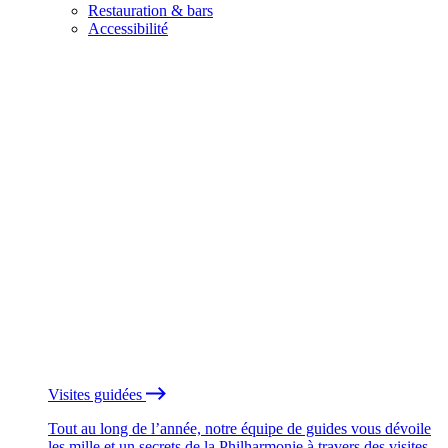
Restauration & bars
Accessibilité
Visites guidées
Tout au long de l’année, notre équipe de guides vous dévoile
les mille et un secrets de la Philharmonie à travers des visites