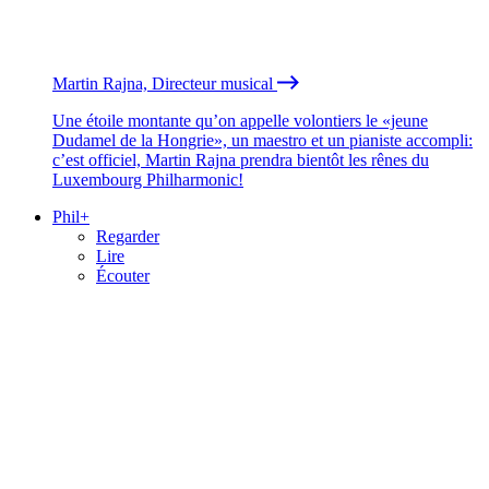
Martin Rajna, Directeur musical
Une étoile montante qu’on appelle volontiers le «jeune
Dudamel de la Hongrie», un maestro et un pianiste accompli:
c’est officiel, Martin Rajna prendra bientôt les rênes du
Luxembourg Philharmonic!
Phil+
Regarder
Lire
Écouter