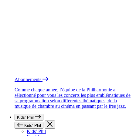
Abonnements
Comme chaque année, l’équipe de la Philharmonie a
sélectionné pour vous les concerts les plus emblématiques de
sa programmation selon différentes thématiques, de la
musique de chambre au cinéma en passant par le free jazz.
Kids’ Phil
Kids’ Phil
Kids’ Phil