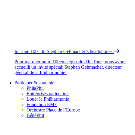
In Tune 100 - In Stephan Gehmacher’s headphones
Pour marquer notre 100ème épisode d'In Tune, nous avons
accueilli un invité spécial: Stephan Gehmacher, directeur
général de la Philharmonie!
Participer & soutenir
PhilaPhil
Entreprises partenaires
Louer la Philharmonie
Fondation EME
Orchestre Place de l’Europe
BénéPhil