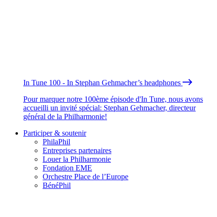
In Tune 100 - In Stephan Gehmacher’s headphones
Pour marquer notre 100ème épisode d'In Tune, nous avons
accueilli un invité spécial: Stephan Gehmacher, directeur
général de la Philharmonie!
Participer & soutenir
PhilaPhil
Entreprises partenaires
Louer la Philharmonie
Fondation EME
Orchestre Place de l’Europe
BénéPhil