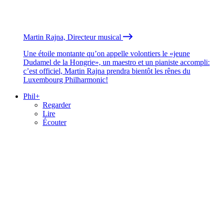
Martin Rajna, Directeur musical
Une étoile montante qu’on appelle volontiers le «jeune
Dudamel de la Hongrie», un maestro et un pianiste accompli:
c’est officiel, Martin Rajna prendra bientôt les rênes du
Luxembourg Philharmonic!
Phil+
Regarder
Lire
Écouter