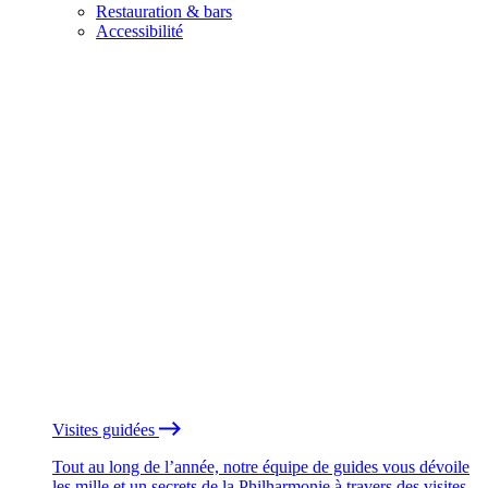
Restauration & bars
Accessibilité
Visites guidées
Tout au long de l’année, notre équipe de guides vous dévoile
les mille et un secrets de la Philharmonie à travers des visites