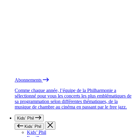
Abonnements
Comme chaque année, l’équipe de la Philharmonie a
sélectionné pour vous les concerts les plus emblématiques de
sa programmation selon différentes thématiques, de la
musique de chambre au cinéma en passant par le free jazz.
Kids’ Phil
Kids’ Phil
Kids’ Phil