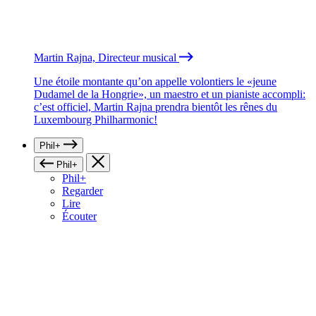
Martin Rajna, Directeur musical
Une étoile montante qu’on appelle volontiers le «jeune
Dudamel de la Hongrie», un maestro et un pianiste accompli:
c’est officiel, Martin Rajna prendra bientôt les rênes du
Luxembourg Philharmonic!
Phil+
Phil+
Phil+
Regarder
Lire
Écouter