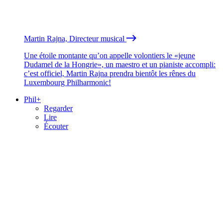
Martin Rajna, Directeur musical
Une étoile montante qu’on appelle volontiers le «jeune
Dudamel de la Hongrie», un maestro et un pianiste accompli:
c’est officiel, Martin Rajna prendra bientôt les rênes du
Luxembourg Philharmonic!
Phil+
Regarder
Lire
Écouter