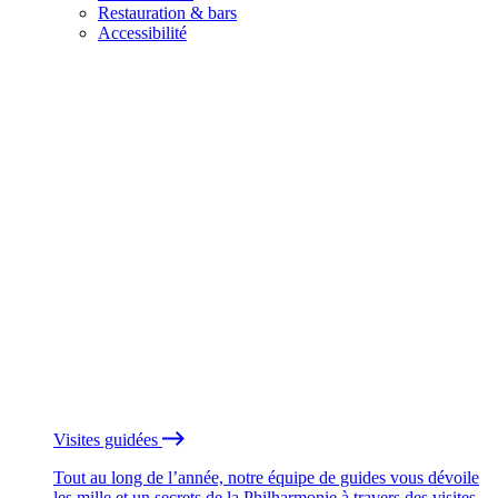
Restauration & bars
Accessibilité
Visites guidées
Tout au long de l’année, notre équipe de guides vous dévoile
les mille et un secrets de la Philharmonie à travers des visites