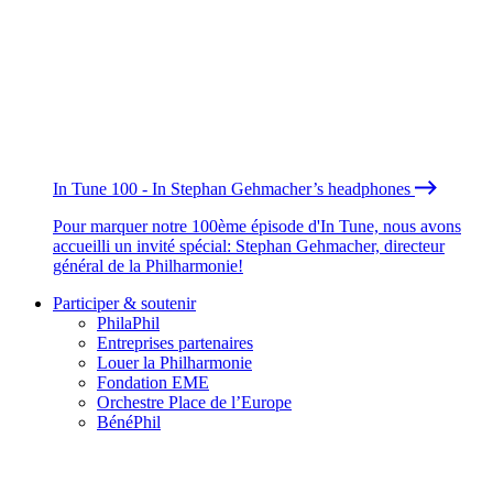
In Tune 100 - In Stephan Gehmacher’s headphones
Pour marquer notre 100ème épisode d'In Tune, nous avons
accueilli un invité spécial: Stephan Gehmacher, directeur
général de la Philharmonie!
Participer & soutenir
PhilaPhil
Entreprises partenaires
Louer la Philharmonie
Fondation EME
Orchestre Place de l’Europe
BénéPhil