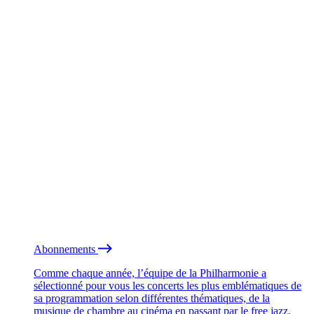
Abonnements
Comme chaque année, l’équipe de la Philharmonie a
sélectionné pour vous les concerts les plus emblématiques de
sa programmation selon différentes thématiques, de la
musique de chambre au cinéma en passant par le free jazz.