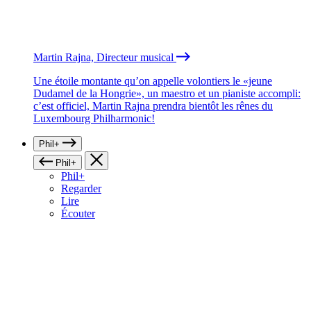
Martin Rajna, Directeur musical
Une étoile montante qu’on appelle volontiers le «jeune
Dudamel de la Hongrie», un maestro et un pianiste accompli:
c’est officiel, Martin Rajna prendra bientôt les rênes du
Luxembourg Philharmonic!
Phil+
Phil+
Phil+
Regarder
Lire
Écouter