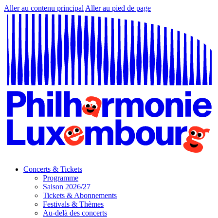
Aller au contenu principal
Aller au pied de page
Concerts & Tickets
Programme
Saison 2026/27
Tickets & Abonnements
Festivals & Thèmes
Au-delà des concerts