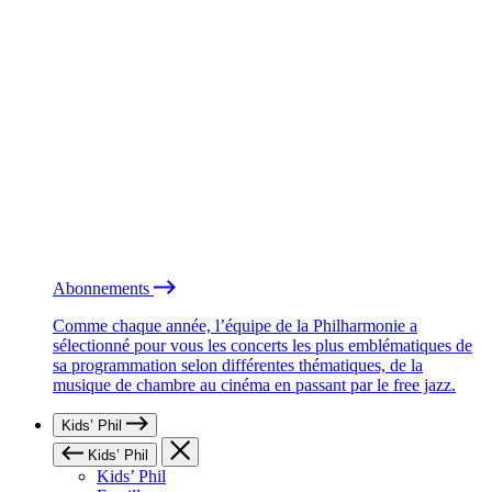
Abonnements
Comme chaque année, l’équipe de la Philharmonie a
sélectionné pour vous les concerts les plus emblématiques de
sa programmation selon différentes thématiques, de la
musique de chambre au cinéma en passant par le free jazz.
Kids’ Phil
Kids’ Phil
Kids’ Phil