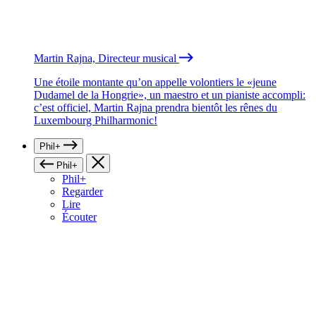
Martin Rajna, Directeur musical
Une étoile montante qu’on appelle volontiers le «jeune
Dudamel de la Hongrie», un maestro et un pianiste accompli:
c’est officiel, Martin Rajna prendra bientôt les rênes du
Luxembourg Philharmonic!
Phil+
Phil+
Phil+
Regarder
Lire
Écouter