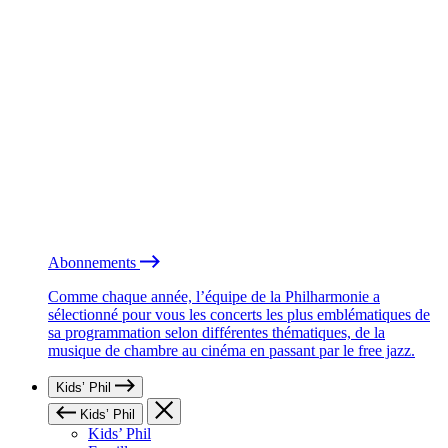
Abonnements
Comme chaque année, l’équipe de la Philharmonie a
sélectionné pour vous les concerts les plus emblématiques de
sa programmation selon différentes thématiques, de la
musique de chambre au cinéma en passant par le free jazz.
Kids’ Phil
Kids’ Phil
Kids’ Phil