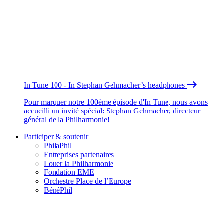
In Tune 100 - In Stephan Gehmacher’s headphones
Pour marquer notre 100ème épisode d'In Tune, nous avons
accueilli un invité spécial: Stephan Gehmacher, directeur
général de la Philharmonie!
Participer & soutenir
PhilaPhil
Entreprises partenaires
Louer la Philharmonie
Fondation EME
Orchestre Place de l’Europe
BénéPhil