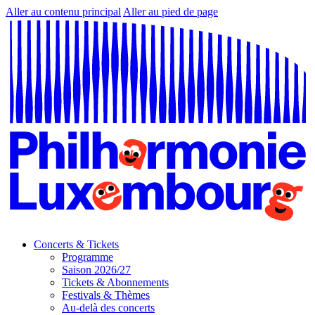
Aller au contenu principal
Aller au pied de page
Concerts & Tickets
Programme
Saison 2026/27
Tickets & Abonnements
Festivals & Thèmes
Au-delà des concerts