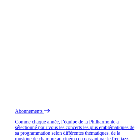
Abonnements
Comme chaque année, l’équipe de la Philharmonie a
sélectionné pour vous les concerts les plus emblématiques de
sa programmation selon différentes thématiques, de la
musique de chambre au cinéma en passant par le free jazz.