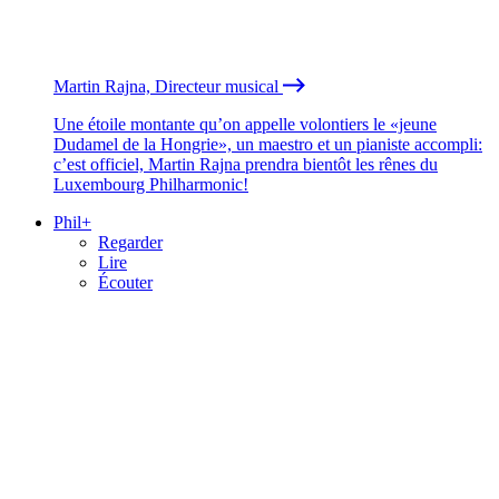
Martin Rajna, Directeur musical
Une étoile montante qu’on appelle volontiers le «jeune
Dudamel de la Hongrie», un maestro et un pianiste accompli:
c’est officiel, Martin Rajna prendra bientôt les rênes du
Luxembourg Philharmonic!
Phil+
Regarder
Lire
Écouter