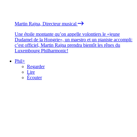
Martin Rajna, Directeur musical
Une étoile montante qu’on appelle volontiers le «jeune
Dudamel de la Hongrie», un maestro et un pianiste accompli:
c’est officiel, Martin Rajna prendra bientôt les rênes du
Luxembourg Philharmonic!
Phil+
Regarder
Lire
Écouter