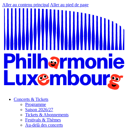
Aller au contenu principal
Aller au pied de page
Concerts & Tickets
Programme
Saison 2026/27
Tickets & Abonnements
Festivals & Thèmes
Au-delà des concerts