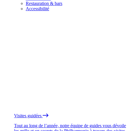
Restauration & bars
Accessibilité
Visites guidées
Tout au long de l’année, notre équipe de guides vous dévoile
les mille et un secrets de la Philharmonie à travers des visites