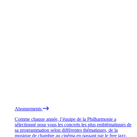
Abonnements
Comme chaque année, l’équipe de la Philharmonie a
sélectionné pour vous les concerts les plus emblématiques de
sa programmation selon différentes thématiques, de la
musique de chambre au cinéma en passant par le free jazz.