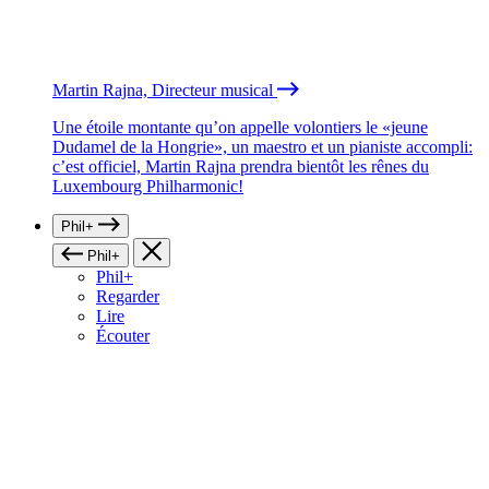
Martin Rajna, Directeur musical
Une étoile montante qu’on appelle volontiers le «jeune
Dudamel de la Hongrie», un maestro et un pianiste accompli:
c’est officiel, Martin Rajna prendra bientôt les rênes du
Luxembourg Philharmonic!
Phil+
Phil+
Phil+
Regarder
Lire
Écouter