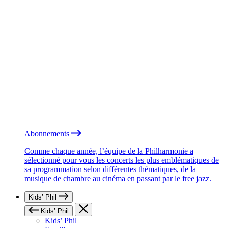
Abonnements
Comme chaque année, l’équipe de la Philharmonie a
sélectionné pour vous les concerts les plus emblématiques de
sa programmation selon différentes thématiques, de la
musique de chambre au cinéma en passant par le free jazz.
Kids’ Phil
Kids’ Phil
Kids’ Phil