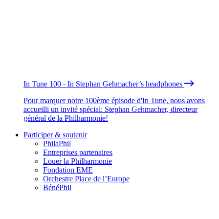
In Tune 100 - In Stephan Gehmacher’s headphones
Pour marquer notre 100ème épisode d'In Tune, nous avons
accueilli un invité spécial: Stephan Gehmacher, directeur
général de la Philharmonie!
Participer & soutenir
PhilaPhil
Entreprises partenaires
Louer la Philharmonie
Fondation EME
Orchestre Place de l’Europe
BénéPhil