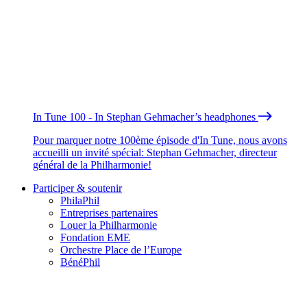
In Tune 100 - In Stephan Gehmacher’s headphones
Pour marquer notre 100ème épisode d'In Tune, nous avons
accueilli un invité spécial: Stephan Gehmacher, directeur
général de la Philharmonie!
Participer & soutenir
PhilaPhil
Entreprises partenaires
Louer la Philharmonie
Fondation EME
Orchestre Place de l’Europe
BénéPhil