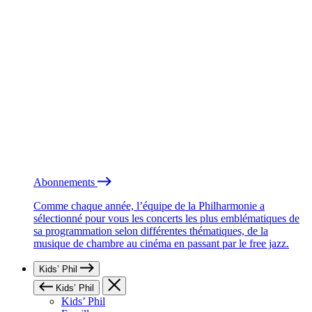
Abonnements
Comme chaque année, l’équipe de la Philharmonie a
sélectionné pour vous les concerts les plus emblématiques de
sa programmation selon différentes thématiques, de la
musique de chambre au cinéma en passant par le free jazz.
Kids’ Phil
Kids’ Phil
Kids’ Phil