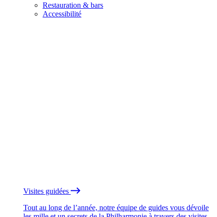
Restauration & bars
Accessibilité
Visites guidées
Tout au long de l’année, notre équipe de guides vous dévoile
les mille et un secrets de la Philharmonie à travers des visites