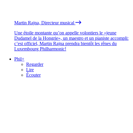
Martin Rajna, Directeur musical
Une étoile montante qu’on appelle volontiers le «jeune
Dudamel de la Hongrie», un maestro et un pianiste accompli:
c’est officiel, Martin Rajna prendra bientôt les rênes du
Luxembourg Philharmonic!
Phil+
Regarder
Lire
Écouter