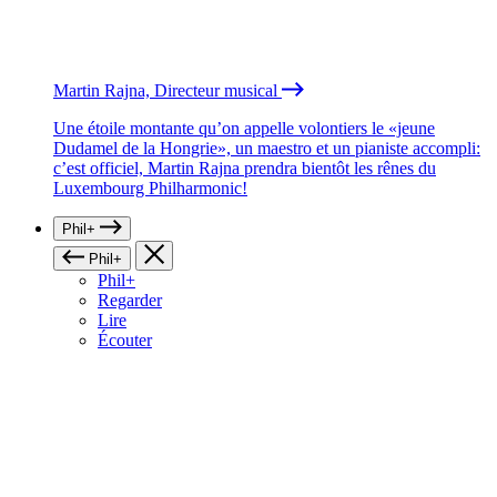
Martin Rajna, Directeur musical
Une étoile montante qu’on appelle volontiers le «jeune
Dudamel de la Hongrie», un maestro et un pianiste accompli:
c’est officiel, Martin Rajna prendra bientôt les rênes du
Luxembourg Philharmonic!
Phil+
Phil+
Phil+
Regarder
Lire
Écouter