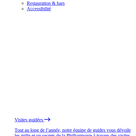
Restauration & bars
Accessibilité
Visites guidées
Tout au long de l’année, notre équipe de guides vous dévoile
les mille et un secrets de la Philharmonie à travers des visites