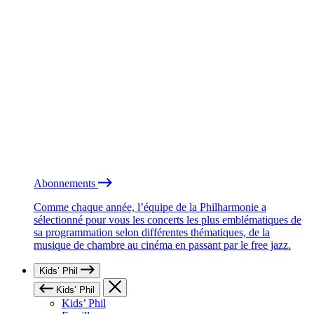
Abonnements
Comme chaque année, l’équipe de la Philharmonie a
sélectionné pour vous les concerts les plus emblématiques de
sa programmation selon différentes thématiques, de la
musique de chambre au cinéma en passant par le free jazz.
Kids’ Phil
Kids’ Phil
Kids’ Phil