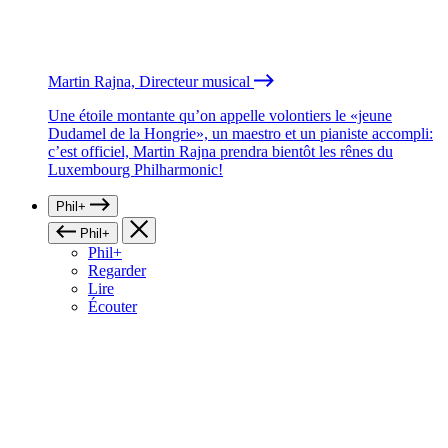
Martin Rajna, Directeur musical
Une étoile montante qu’on appelle volontiers le «jeune
Dudamel de la Hongrie», un maestro et un pianiste accompli:
c’est officiel, Martin Rajna prendra bientôt les rênes du
Luxembourg Philharmonic!
Phil+
Phil+
Phil+
Regarder
Lire
Écouter