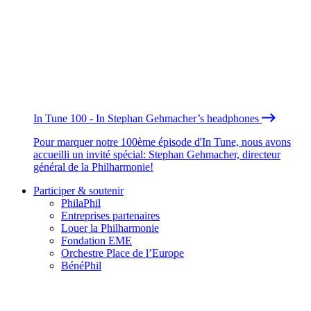
In Tune 100 - In Stephan Gehmacher’s headphones
Pour marquer notre 100ème épisode d'In Tune, nous avons
accueilli un invité spécial: Stephan Gehmacher, directeur
général de la Philharmonie!
Participer & soutenir
PhilaPhil
Entreprises partenaires
Louer la Philharmonie
Fondation EME
Orchestre Place de l’Europe
BénéPhil