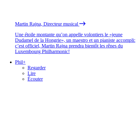
Martin Rajna, Directeur musical
Une étoile montante qu’on appelle volontiers le «jeune
Dudamel de la Hongrie», un maestro et un pianiste accompli:
c’est officiel, Martin Rajna prendra bientôt les rênes du
Luxembourg Philharmonic!
Phil+
Regarder
Lire
Écouter