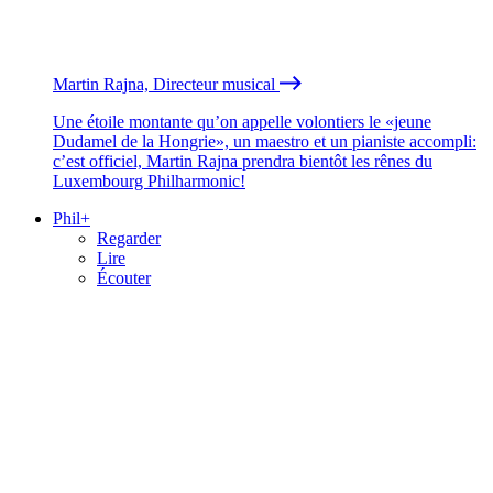
Martin Rajna, Directeur musical
Une étoile montante qu’on appelle volontiers le «jeune
Dudamel de la Hongrie», un maestro et un pianiste accompli:
c’est officiel, Martin Rajna prendra bientôt les rênes du
Luxembourg Philharmonic!
Phil+
Regarder
Lire
Écouter