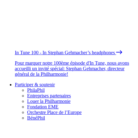
In Tune 100 - In Stephan Gehmacher’s headphones
Pour marquer notre 100ème épisode d'In Tune, nous avons
accueilli un invité spécial: Stephan Gehmacher, directeur
général de la Philharmonie!
Participer & soutenir
PhilaPhil
Entreprises partenaires
Louer la Philharmonie
Fondation EME
Orchestre Place de l’Europe
BénéPhil