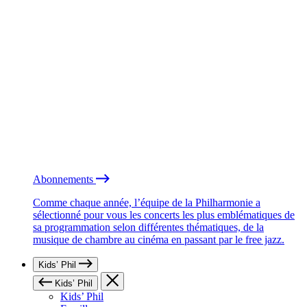
Abonnements
Comme chaque année, l’équipe de la Philharmonie a
sélectionné pour vous les concerts les plus emblématiques de
sa programmation selon différentes thématiques, de la
musique de chambre au cinéma en passant par le free jazz.
Kids’ Phil
Kids’ Phil
Kids’ Phil