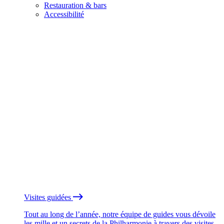
Restauration & bars
Accessibilité
Visites guidées
Tout au long de l’année, notre équipe de guides vous dévoile
les mille et un secrets de la Philharmonie à travers des visites