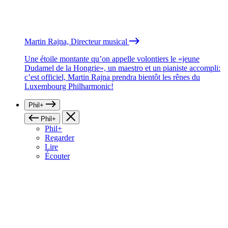
Martin Rajna, Directeur musical
Une étoile montante qu’on appelle volontiers le «jeune
Dudamel de la Hongrie», un maestro et un pianiste accompli:
c’est officiel, Martin Rajna prendra bientôt les rênes du
Luxembourg Philharmonic!
Phil+
Phil+
Phil+
Regarder
Lire
Écouter