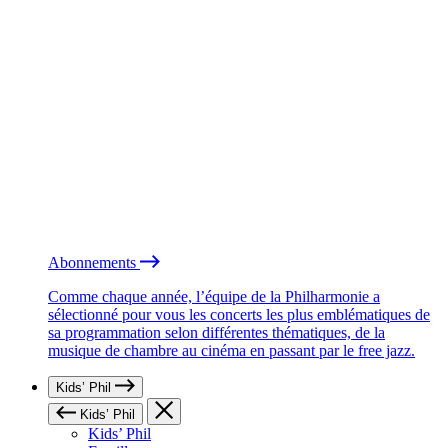
Abonnements
Comme chaque année, l’équipe de la Philharmonie a
sélectionné pour vous les concerts les plus emblématiques de
sa programmation selon différentes thématiques, de la
musique de chambre au cinéma en passant par le free jazz.
Kids’ Phil
Kids’ Phil
Kids’ Phil