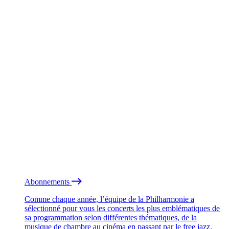
Abonnements
Comme chaque année, l’équipe de la Philharmonie a
sélectionné pour vous les concerts les plus emblématiques de
sa programmation selon différentes thématiques, de la
musique de chambre au cinéma en passant par le free jazz.