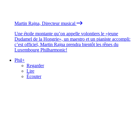
Martin Rajna, Directeur musical
Une étoile montante qu’on appelle volontiers le «jeune
Dudamel de la Hongrie», un maestro et un pianiste accompli:
c’est officiel, Martin Rajna prendra bientôt les rênes du
Luxembourg Philharmonic!
Phil+
Regarder
Lire
Écouter