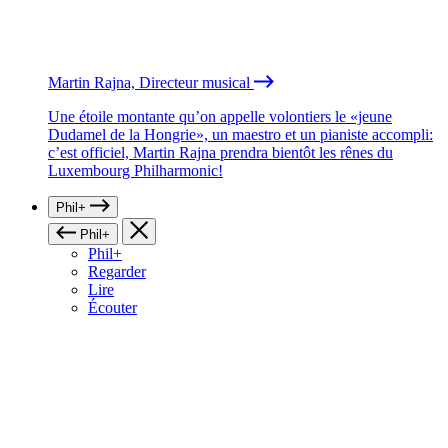
Martin Rajna, Directeur musical
Une étoile montante qu’on appelle volontiers le «jeune
Dudamel de la Hongrie», un maestro et un pianiste accompli:
c’est officiel, Martin Rajna prendra bientôt les rênes du
Luxembourg Philharmonic!
Phil+
Phil+
Phil+
Regarder
Lire
Écouter