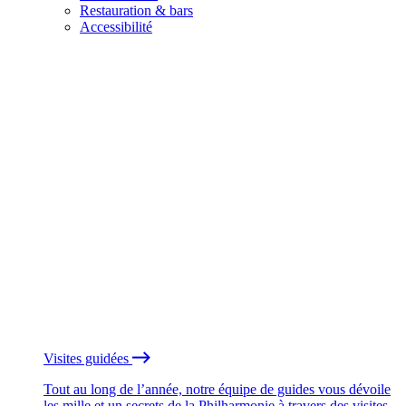
Restauration & bars
Accessibilité
Visites guidées
Tout au long de l’année, notre équipe de guides vous dévoile
les mille et un secrets de la Philharmonie à travers des visites