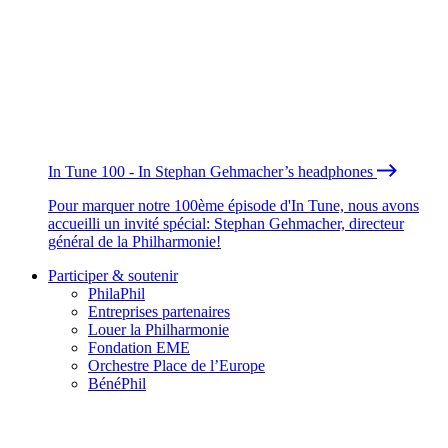
In Tune 100 - In Stephan Gehmacher’s headphones
Pour marquer notre 100ème épisode d'In Tune, nous avons
accueilli un invité spécial: Stephan Gehmacher, directeur
général de la Philharmonie!
Participer & soutenir
PhilaPhil
Entreprises partenaires
Louer la Philharmonie
Fondation EME
Orchestre Place de l’Europe
BénéPhil