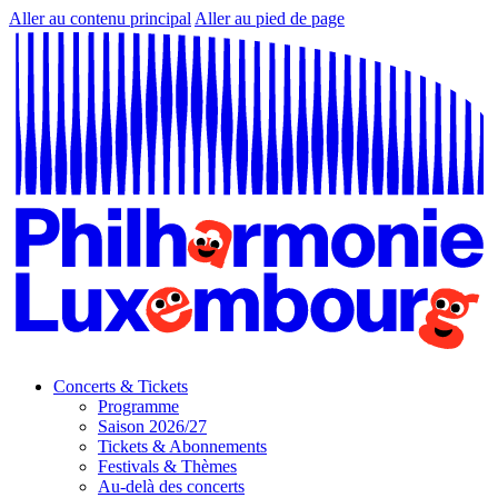
Aller au contenu principal
Aller au pied de page
Concerts & Tickets
Programme
Saison 2026/27
Tickets & Abonnements
Festivals & Thèmes
Au-delà des concerts