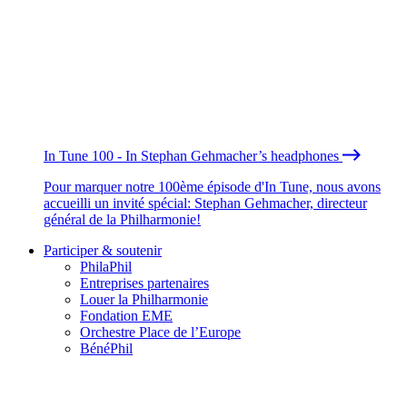
In Tune 100 - In Stephan Gehmacher’s headphones
Pour marquer notre 100ème épisode d'In Tune, nous avons
accueilli un invité spécial: Stephan Gehmacher, directeur
général de la Philharmonie!
Participer & soutenir
PhilaPhil
Entreprises partenaires
Louer la Philharmonie
Fondation EME
Orchestre Place de l’Europe
BénéPhil