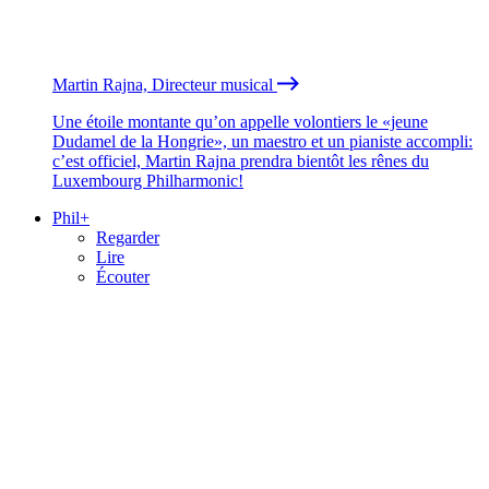
Martin Rajna, Directeur musical
Une étoile montante qu’on appelle volontiers le «jeune
Dudamel de la Hongrie», un maestro et un pianiste accompli:
c’est officiel, Martin Rajna prendra bientôt les rênes du
Luxembourg Philharmonic!
Phil+
Regarder
Lire
Écouter