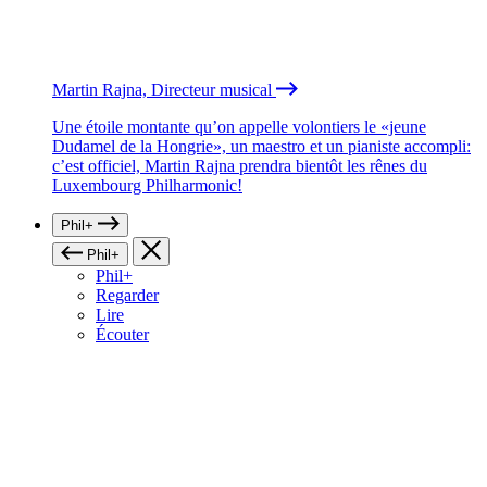
Martin Rajna, Directeur musical
Une étoile montante qu’on appelle volontiers le «jeune
Dudamel de la Hongrie», un maestro et un pianiste accompli:
c’est officiel, Martin Rajna prendra bientôt les rênes du
Luxembourg Philharmonic!
Phil+
Phil+
Phil+
Regarder
Lire
Écouter