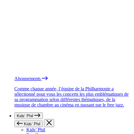
Abonnements
Comme chaque année, l’équipe de la Philharmonie a
sélectionné pour vous les concerts les plus emblématiques de
sa programmation selon différentes thématiques, de la
musique de chambre au cinéma en passant par le free jazz.
Kids’ Phil
Kids’ Phil
Kids’ Phil