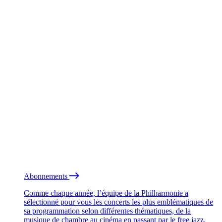
Abonnements
Comme chaque année, l’équipe de la Philharmonie a
sélectionné pour vous les concerts les plus emblématiques de
sa programmation selon différentes thématiques, de la
musique de chambre au cinéma en passant par le free jazz.