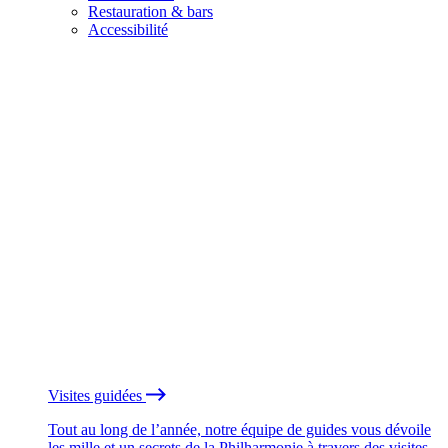
Restauration & bars
Accessibilité
Visites guidées
Tout au long de l’année, notre équipe de guides vous dévoile
les mille et un secrets de la Philharmonie à travers des visites