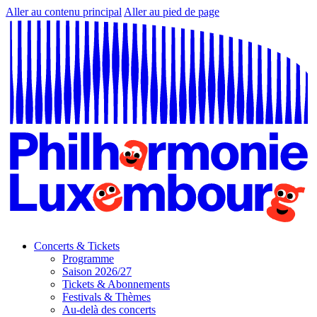
Aller au contenu principal
Aller au pied de page
Concerts & Tickets
Programme
Saison 2026/27
Tickets & Abonnements
Festivals & Thèmes
Au-delà des concerts