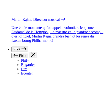
Martin Rajna, Directeur musical
Une étoile montante qu’on appelle volontiers le «jeune
Dudamel de la Hongrie», un maestro et un pianiste accompli:
c’est officiel, Martin Rajna prendra bientôt les rênes du
Luxembourg Philharmonic!
Phil+
Phil+
Phil+
Regarder
Lire
Écouter