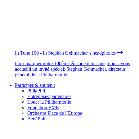
In Tune 100 - In Stephan Gehmacher’s headphones
Pour marquer notre 100ème épisode d'In Tune, nous avons
accueilli un invité spécial: Stephan Gehmacher, directeur
général de la Philharmonie!
Participer & soutenir
PhilaPhil
Entreprises partenaires
Louer la Philharmonie
Fondation EME
Orchestre Place de l’Europe
BénéPhil