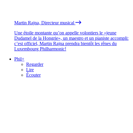
Martin Rajna, Directeur musical
Une étoile montante qu’on appelle volontiers le «jeune
Dudamel de la Hongrie», un maestro et un pianiste accompli:
c’est officiel, Martin Rajna prendra bientôt les rênes du
Luxembourg Philharmonic!
Phil+
Regarder
Lire
Écouter