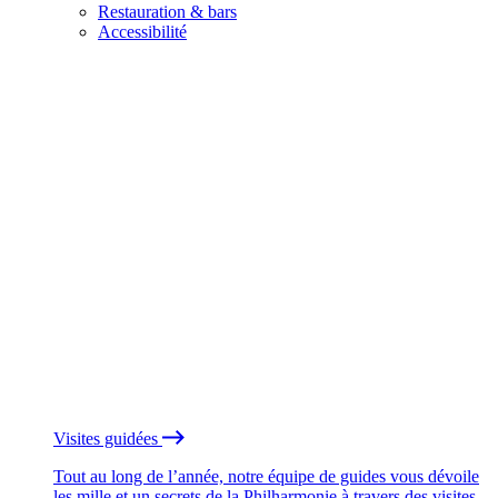
Restauration & bars
Accessibilité
Visites guidées
Tout au long de l’année, notre équipe de guides vous dévoile
les mille et un secrets de la Philharmonie à travers des visites