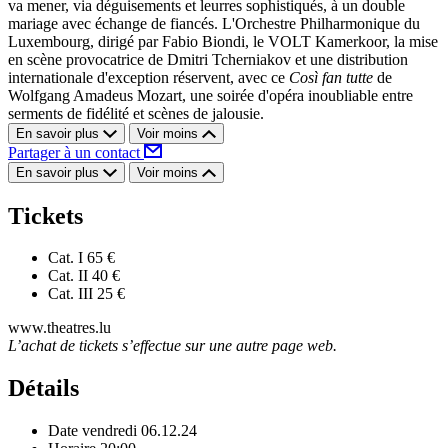
va mener, via déguisements et leurres sophistiqués, à un double
mariage avec échange de fiancés. L'Orchestre Philharmonique du
Luxembourg, dirigé par Fabio Biondi, le VOLT Kamerkoor, la mise
en scène provocatrice de Dmitri Tcherniakov et une distribution
internationale d'exception réservent, avec ce
Così fan tutte
de
Wolfgang Amadeus Mozart, une soirée d'opéra inoubliable entre
serments de fidélité et scènes de jalousie.
En savoir plus
Voir moins
Partager à un contact
En savoir plus
Voir moins
Tickets
Cat. I
65 €
Cat. II
40 €
Cat. III
25 €
www.theatres.lu
L’achat de tickets s’effectue sur une autre page web.
Détails
Date
vendredi 06.12.24