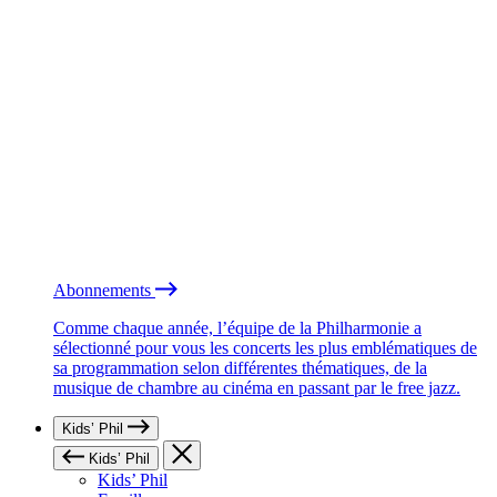
Abonnements
Comme chaque année, l’équipe de la Philharmonie a
sélectionné pour vous les concerts les plus emblématiques de
sa programmation selon différentes thématiques, de la
musique de chambre au cinéma en passant par le free jazz.
Kids’ Phil
Kids’ Phil
Kids’ Phil