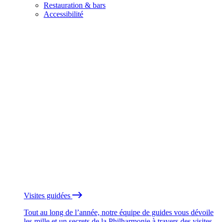
Restauration & bars
Accessibilité
Visites guidées
Tout au long de l’année, notre équipe de guides vous dévoile
les mille et un secrets de la Philharmonie à travers des visites