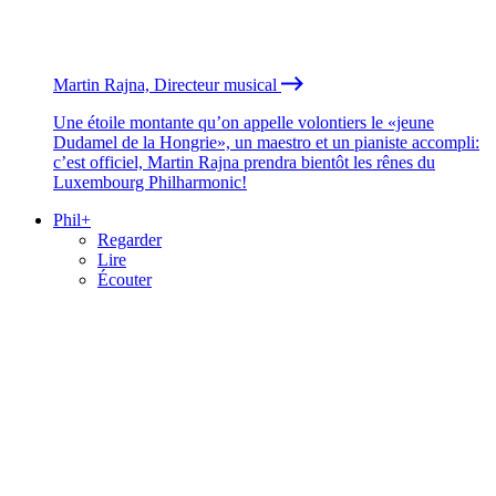
Martin Rajna, Directeur musical
Une étoile montante qu’on appelle volontiers le «jeune
Dudamel de la Hongrie», un maestro et un pianiste accompli:
c’est officiel, Martin Rajna prendra bientôt les rênes du
Luxembourg Philharmonic!
Phil+
Regarder
Lire
Écouter