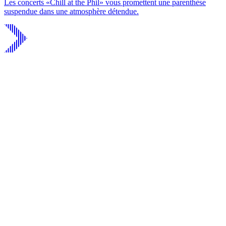
Les concerts «Chill at the Phil» vous promettent une parenthèse
suspendue dans une atmosphère détendue.