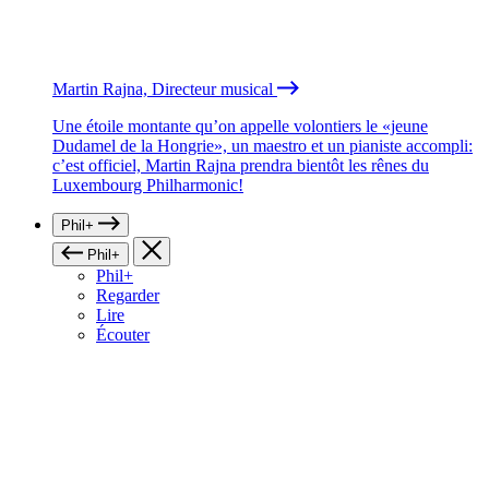
Martin Rajna, Directeur musical
Une étoile montante qu’on appelle volontiers le «jeune
Dudamel de la Hongrie», un maestro et un pianiste accompli:
c’est officiel, Martin Rajna prendra bientôt les rênes du
Luxembourg Philharmonic!
Phil+
Phil+
Phil+
Regarder
Lire
Écouter