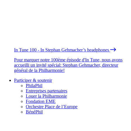
In Tune 100 - In Stephan Gehmacher’s headphones
Pour marquer notre 100ème épisode d'In Tune, nous avons
accueilli un invité spécial: Stephan Gehmacher, directeur
général de la Philharmonie!
Participer & soutenir
PhilaPhil
Entreprises partenaires
Louer la Philharmonie
Fondation EME
Orchestre Place de l’Europe
BénéPhil