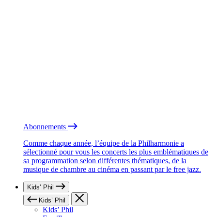
Abonnements
Comme chaque année, l’équipe de la Philharmonie a
sélectionné pour vous les concerts les plus emblématiques de
sa programmation selon différentes thématiques, de la
musique de chambre au cinéma en passant par le free jazz.
Kids’ Phil
Kids’ Phil
Kids’ Phil