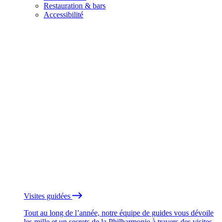
Restauration & bars
Accessibilité
Visites guidées
Tout au long de l’année, notre équipe de guides vous dévoile
les mille et un secrets de la Philharmonie à travers des visites