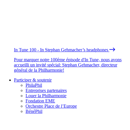
In Tune 100 - In Stephan Gehmacher’s headphones
Pour marquer notre 100ème épisode d'In Tune, nous avons
accueilli un invité spécial: Stephan Gehmacher, directeur
général de la Philharmonie!
Participer & soutenir
PhilaPhil
Entreprises partenaires
Louer la Philharmonie
Fondation EME
Orchestre Place de l’Europe
BénéPhil