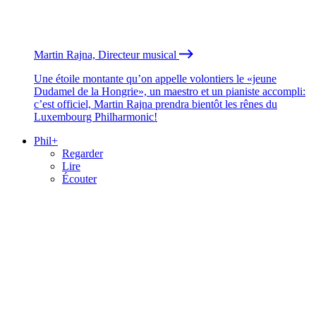
Martin Rajna, Directeur musical
Une étoile montante qu’on appelle volontiers le «jeune
Dudamel de la Hongrie», un maestro et un pianiste accompli:
c’est officiel, Martin Rajna prendra bientôt les rênes du
Luxembourg Philharmonic!
Phil+
Regarder
Lire
Écouter