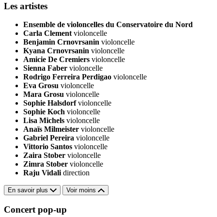
Les artistes
Ensemble de violoncelles du Conservatoire du Nord
Carla Clement
violoncelle
Benjamin Crnovrsanin
violoncelle
Kyana Crnovrsanin
violoncelle
Amicie De Cremiers
violoncelle
Sienna Faber
violoncelle
Rodrigo Ferreira Perdigao
violoncelle
Eva Grosu
violoncelle
Mara Grosu
violoncelle
Sophie Halsdorf
violoncelle
Sophie Koch
violoncelle
Lisa Michels
violoncelle
Anaïs Milmeister
violoncelle
Gabriel Pereira
violoncelle
Vittorio Santos
violoncelle
Zaira Stober
violoncelle
Zimra Stober
violoncelle
Raju Vidali
direction
En savoir plus
Voir moins
Concert pop-up