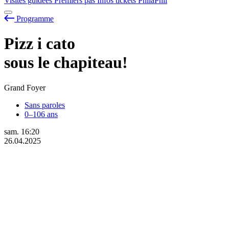
Visites guidées
Premiers pas
Infos tickets
PhilaPhil
Programme
Pizz
i
cato
sous le chapiteau!
Grand Foyer
Sans paroles
0–106 ans
sam.
16:20
26.04.2025