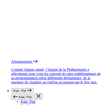
Abonnements
Comme chaque année, l’équipe de la Philharmonie a
sélectionné pour vous les concerts les plus emblématiques de
sa programmation selon différentes thématiques, de la
musique de chambre au cinéma en passant par le free jazz.
Kids’ Phil
Kids’ Phil
Kids’ Phil