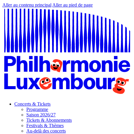
Aller au contenu principal
Aller au pied de page
Concerts & Tickets
Programme
Saison 2026/27
Tickets & Abonnements
Festivals & Thèmes
Au-delà des concerts