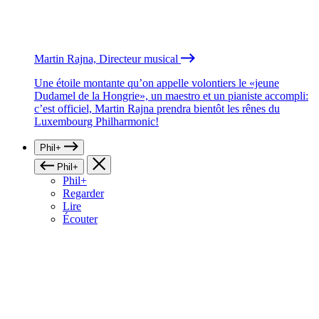
Martin Rajna, Directeur musical
Une étoile montante qu’on appelle volontiers le «jeune
Dudamel de la Hongrie», un maestro et un pianiste accompli:
c’est officiel, Martin Rajna prendra bientôt les rênes du
Luxembourg Philharmonic!
Phil+
Phil+
Phil+
Regarder
Lire
Écouter