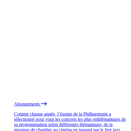
Abonnements
Comme chaque année, l’équipe de la Philharmonie a
sélectionné pour vous les concerts les plus emblématiques de
sa programmation selon différentes thématiques, de la
musique de chambre au cinéma en passant par le free jazz.