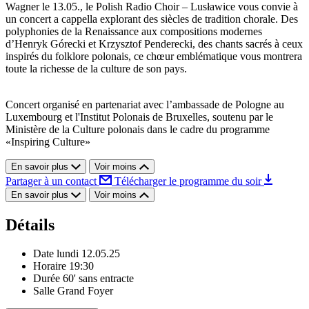
Wagner le 13.05., le Polish Radio Choir – Lusławice vous convie à
un concert a cappella explorant des siècles de tradition chorale. Des
polyphonies de la Renaissance aux compositions modernes
d’Henryk Górecki et Krzysztof Penderecki, des chants sacrés à ceux
inspirés du folklore polonais, ce chœur emblématique vous montrera
toute la richesse de la culture de son pays.
Concert organisé en partenariat avec l’ambassade de Pologne au
Luxembourg et l'Institut Polonais de Bruxelles, soutenu par le
Ministère de la Culture polonais dans le cadre du programme
«Inspiring Culture»
En savoir plus
Voir moins
Partager à un contact
Télécharger le programme du soir
En savoir plus
Voir moins
Détails
Date
lundi 12.05.25
Horaire
19:30
Durée
60' sans entracte
Salle
Grand Foyer