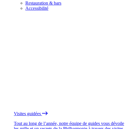
Restauration & bars
Accessibilité
Visites guidées
Tout au long de l’année, notre équipe de guides vous dévoile
les mille et un secrets de la Philharmonie à travers des visites