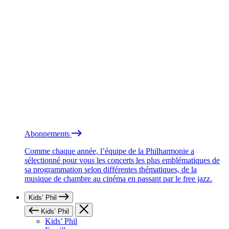
Abonnements
Comme chaque année, l’équipe de la Philharmonie a
sélectionné pour vous les concerts les plus emblématiques de
sa programmation selon différentes thématiques, de la
musique de chambre au cinéma en passant par le free jazz.
Kids’ Phil
Kids’ Phil
Kids’ Phil