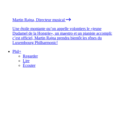
Martin Rajna, Directeur musical
Une étoile montante qu’on appelle volontiers le «jeune
Dudamel de la Hongrie», un maestro et un pianiste accompli:
c’est officiel, Martin Rajna prendra bientôt les rênes du
Luxembourg Philharmonic!
Phil+
Regarder
Lire
Écouter