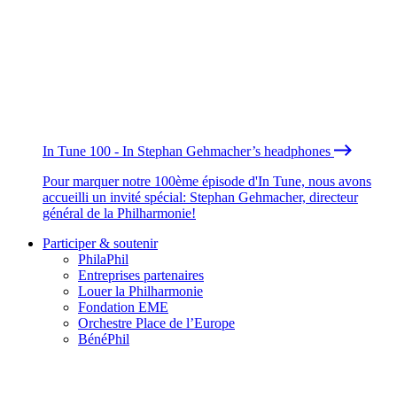
In Tune 100 - In Stephan Gehmacher’s headphones
Pour marquer notre 100ème épisode d'In Tune, nous avons
accueilli un invité spécial: Stephan Gehmacher, directeur
général de la Philharmonie!
Participer & soutenir
PhilaPhil
Entreprises partenaires
Louer la Philharmonie
Fondation EME
Orchestre Place de l’Europe
BénéPhil