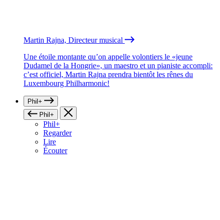
Martin Rajna, Directeur musical
Une étoile montante qu’on appelle volontiers le «jeune
Dudamel de la Hongrie», un maestro et un pianiste accompli:
c’est officiel, Martin Rajna prendra bientôt les rênes du
Luxembourg Philharmonic!
Phil+
Phil+
Phil+
Regarder
Lire
Écouter