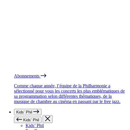
Abonnements
Comme chaque année, l’équipe de la Philharmonie a
sélectionné pour vous les concerts les plus emblématiques de
sa programmation selon différentes thématiques, de la
musique de chambre au cinéma en passant par le free jazz.
Kids’ Phil
Kids’ Phil
Kids’ Phil