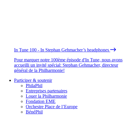
In Tune 100 - In Stephan Gehmacher’s headphones
Pour marquer notre 100ème épisode d'In Tune, nous avons
accueilli un invité spécial: Stephan Gehmacher, directeur
général de la Philharmonie!
Participer & soutenir
PhilaPhil
Entreprises partenaires
Louer la Philharmonie
Fondation EME
Orchestre Place de l’Europe
BénéPhil