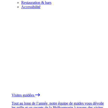
Restauration & bars
Accessibilité
Visites guidées
Tout au long de l’année, notre équipe de guides vous dévoile
les mille et un secrets de la Philharmonie à travers des visites