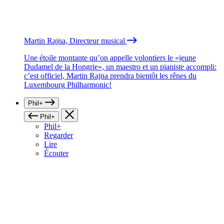
Martin Rajna, Directeur musical
Une étoile montante qu’on appelle volontiers le «jeune
Dudamel de la Hongrie», un maestro et un pianiste accompli:
c’est officiel, Martin Rajna prendra bientôt les rênes du
Luxembourg Philharmonic!
Phil+
Phil+
Phil+
Regarder
Lire
Écouter