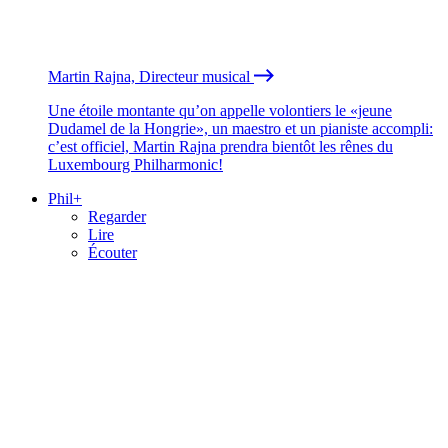
Martin Rajna, Directeur musical
Une étoile montante qu’on appelle volontiers le «jeune
Dudamel de la Hongrie», un maestro et un pianiste accompli:
c’est officiel, Martin Rajna prendra bientôt les rênes du
Luxembourg Philharmonic!
Phil+
Regarder
Lire
Écouter