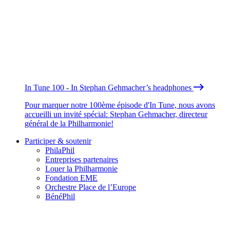
In Tune 100 - In Stephan Gehmacher’s headphones
Pour marquer notre 100ème épisode d'In Tune, nous avons
accueilli un invité spécial: Stephan Gehmacher, directeur
général de la Philharmonie!
Participer & soutenir
PhilaPhil
Entreprises partenaires
Louer la Philharmonie
Fondation EME
Orchestre Place de l’Europe
BénéPhil