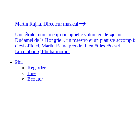
Martin Rajna, Directeur musical
Une étoile montante qu’on appelle volontiers le «jeune
Dudamel de la Hongrie», un maestro et un pianiste accompli:
c’est officiel, Martin Rajna prendra bientôt les rênes du
Luxembourg Philharmonic!
Phil+
Regarder
Lire
Écouter