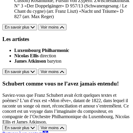
Cusson)
Rosamunde, Fürstin von Zypern: Zwischenaktmusik
N° 3
«Der Doppelgänger» D 957/13 (Schwanengesang / Le
Chant du cygne) (arr. Franz Liszt)
«Nacht und Träume» D
827 (arr. Max Reger)
En savoir plus
Voir moins
Les artistes
Luxembourg Philharmonic
Nicolas Ellis
direction
James Atkinson
baryton
En savoir plus
Voir moins
Schubert comme vous ne l’avez jamais entendu!
Saviez-vous que Franz Schubert avait écrit quelques textes et
poèmes? L’un d’eux est «Mon rêve», datant de 1822, dans lequel il
raconte un songe où mort, réconciliation et amour s’entremêlent. Ce
concert est un voyage dans l’imaginaire du compositeur, en
compagnie de l’Orchestre Philharmonique du Luxembourg, Nicolas
Ellis et James Atkinson.
En savoir plus
Voir moins