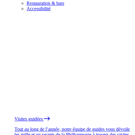
Restauration & bars
Accessibilité
Visites guidées
Tout au long de l’année, notre équipe de guides vous dévoile
les mille et un secrets de la Philharmonie à travers des visites