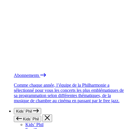
Abonnements
Comme chaque année, l’équipe de la Philharmonie a
sélectionné pour vous les concerts les plus emblématiques de
sa programmation selon différentes thématiques, de la
musique de chambre au cinéma en passant par le free jazz.
Kids’ Phil
Kids’ Phil
Kids’ Phil