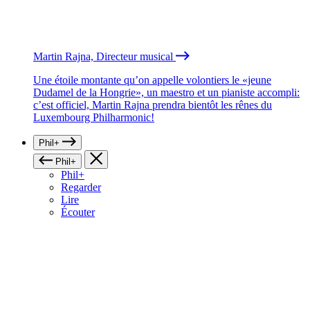
Martin Rajna, Directeur musical
Une étoile montante qu’on appelle volontiers le «jeune
Dudamel de la Hongrie», un maestro et un pianiste accompli:
c’est officiel, Martin Rajna prendra bientôt les rênes du
Luxembourg Philharmonic!
Phil+
Phil+
Phil+
Regarder
Lire
Écouter