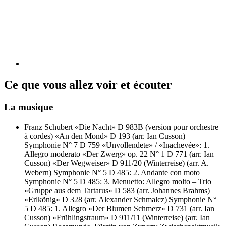
Ce que vous allez voir et écouter
La musique
Franz Schubert
«Die Nacht» D 983B (version pour orchestre
à cordes)
«An den Mond» D 193 (arr. Ian Cusson)
Symphonie N° 7 D 759 «Unvollendete» / «Inachevée»: 1.
Allegro moderato
«Der Zwerg» op. 22 N° 1 D 771 (arr. Ian
Cusson)
«Der Wegweiser» D 911/20 (Winterreise) (arr. A.
Webern)
Symphonie N° 5 D 485: 2. Andante con moto
Symphonie N° 5 D 485: 3. Menuetto: Allegro molto – Trio
«Gruppe aus dem Tartarus» D 583 (arr. Johannes Brahms)
«Erlkönig» D 328 (arr. Alexander Schmalcz)
Symphonie N°
5 D 485: 1. Allegro
«Der Blumen Schmerz» D 731 (arr. Ian
Cusson)
«Frühlingstraum» D 911/11 (Winterreise) (arr. Ian