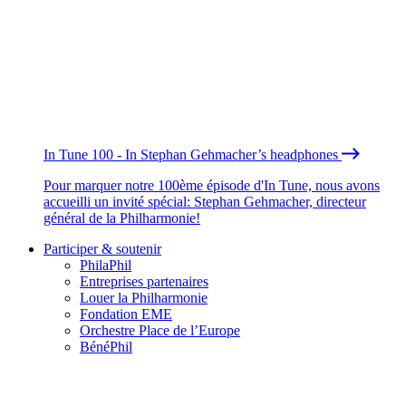
In Tune 100 - In Stephan Gehmacher’s headphones
Pour marquer notre 100ème épisode d'In Tune, nous avons
accueilli un invité spécial: Stephan Gehmacher, directeur
général de la Philharmonie!
Participer & soutenir
PhilaPhil
Entreprises partenaires
Louer la Philharmonie
Fondation EME
Orchestre Place de l’Europe
BénéPhil