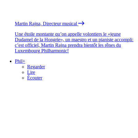
Martin Rajna, Directeur musical
Une étoile montante qu’on appelle volontiers le «jeune
Dudamel de la Hongrie», un maestro et un pianiste accompli:
c’est officiel, Martin Rajna prendra bientôt les rênes du
Luxembourg Philharmonic!
Phil+
Regarder
Lire
Écouter