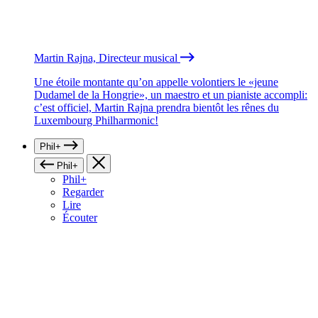
Martin Rajna, Directeur musical
Une étoile montante qu’on appelle volontiers le «jeune
Dudamel de la Hongrie», un maestro et un pianiste accompli:
c’est officiel, Martin Rajna prendra bientôt les rênes du
Luxembourg Philharmonic!
Phil+
Phil+
Phil+
Regarder
Lire
Écouter