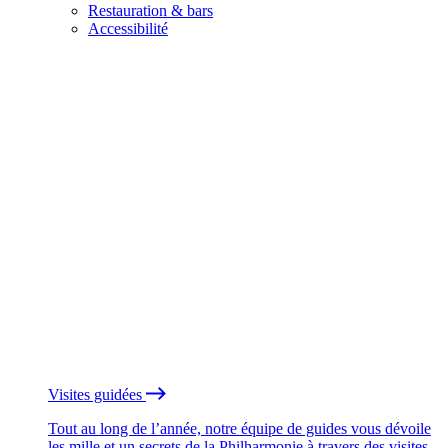
Restauration & bars
Accessibilité
Visites guidées
Tout au long de l’année, notre équipe de guides vous dévoile
les mille et un secrets de la Philharmonie à travers des visites