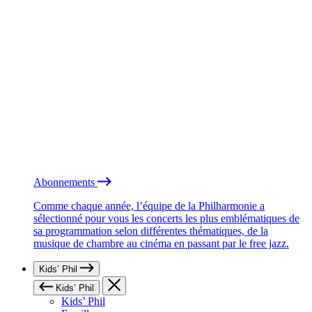
Abonnements
Comme chaque année, l’équipe de la Philharmonie a
sélectionné pour vous les concerts les plus emblématiques de
sa programmation selon différentes thématiques, de la
musique de chambre au cinéma en passant par le free jazz.
Kids’ Phil
Kids’ Phil
Kids’ Phil