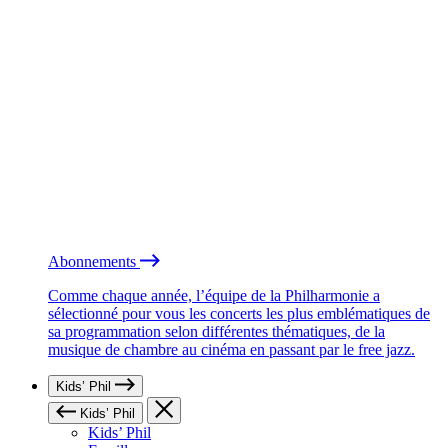
Abonnements
Comme chaque année, l’équipe de la Philharmonie a
sélectionné pour vous les concerts les plus emblématiques de
sa programmation selon différentes thématiques, de la
musique de chambre au cinéma en passant par le free jazz.
Kids’ Phil
Kids’ Phil
Kids’ Phil