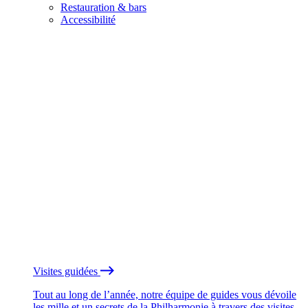
Restauration & bars
Accessibilité
Visites guidées
Tout au long de l’année, notre équipe de guides vous dévoile
les mille et un secrets de la Philharmonie à travers des visites