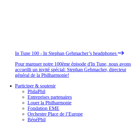
In Tune 100 - In Stephan Gehmacher’s headphones
Pour marquer notre 100ème épisode d'In Tune, nous avons
accueilli un invité spécial: Stephan Gehmacher, directeur
général de la Philharmonie!
Participer & soutenir
PhilaPhil
Entreprises partenaires
Louer la Philharmonie
Fondation EME
Orchestre Place de l’Europe
BénéPhil