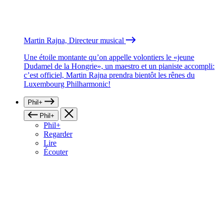
Martin Rajna, Directeur musical
Une étoile montante qu’on appelle volontiers le «jeune
Dudamel de la Hongrie», un maestro et un pianiste accompli:
c’est officiel, Martin Rajna prendra bientôt les rênes du
Luxembourg Philharmonic!
Phil+
Phil+
Phil+
Regarder
Lire
Écouter