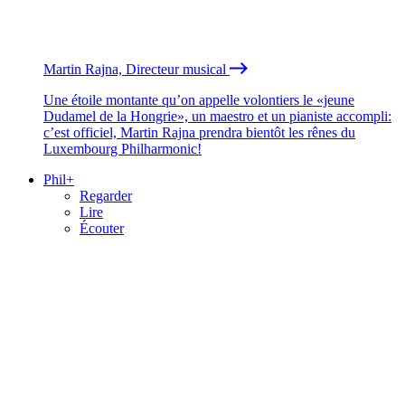
Martin Rajna, Directeur musical
Une étoile montante qu’on appelle volontiers le «jeune
Dudamel de la Hongrie», un maestro et un pianiste accompli:
c’est officiel, Martin Rajna prendra bientôt les rênes du
Luxembourg Philharmonic!
Phil+
Regarder
Lire
Écouter