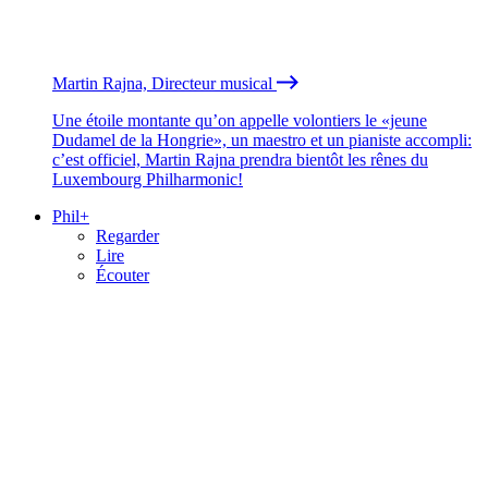
Martin Rajna, Directeur musical
Une étoile montante qu’on appelle volontiers le «jeune
Dudamel de la Hongrie», un maestro et un pianiste accompli:
c’est officiel, Martin Rajna prendra bientôt les rênes du
Luxembourg Philharmonic!
Phil+
Regarder
Lire
Écouter