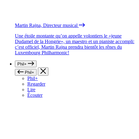
Martin Rajna, Directeur musical
Une étoile montante qu’on appelle volontiers le «jeune
Dudamel de la Hongrie», un maestro et un pianiste accompli:
c’est officiel, Martin Rajna prendra bientôt les rênes du
Luxembourg Philharmonic!
Phil+
Phil+
Phil+
Regarder
Lire
Écouter