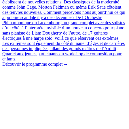
établissent de nouvelles relations. Des classiques de la modernité
comme John Cage, Morton Feldman ou même Erik Satie côtoient
des œuvres nouvelles. Comment percevons-nous aujourd’hui ce qui
a pu faire scandale il y a des décennies? De l’Orchestre
Philharmonique du Luxembourg au grand complet avec des solistes
d’un côté, à l’interprète invisible d’un nouveau concerto pour piano
sans pianiste de Liam Dougherty de l’autre, de 17 guitares
électriques à une harpe solo, voilà ce que réservent ces extrêmes.
Les extrêmes sont également du côté du panel d’âges et de carrières
des personnes impliquées, allant des grands maîtres de l’Arditti
Quartet aux jeunes participants du workshop de composition pour
enfants.
Découvrir le programme complet