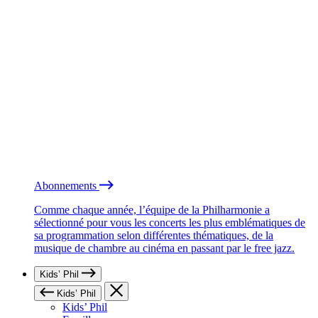
Abonnements
Comme chaque année, l’équipe de la Philharmonie a
sélectionné pour vous les concerts les plus emblématiques de
sa programmation selon différentes thématiques, de la
musique de chambre au cinéma en passant par le free jazz.
Kids’ Phil
Kids’ Phil
Kids’ Phil