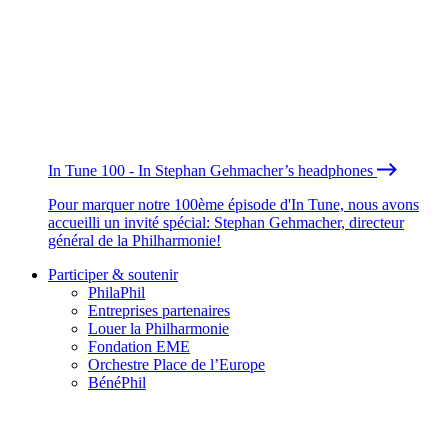
In Tune 100 - In Stephan Gehmacher’s headphones
Pour marquer notre 100ème épisode d'In Tune, nous avons
accueilli un invité spécial: Stephan Gehmacher, directeur
général de la Philharmonie!
Participer & soutenir
PhilaPhil
Entreprises partenaires
Louer la Philharmonie
Fondation EME
Orchestre Place de l’Europe
BénéPhil