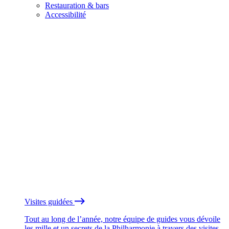
Restauration & bars
Accessibilité
Visites guidées
Tout au long de l’année, notre équipe de guides vous dévoile
les mille et un secrets de la Philharmonie à travers des visites