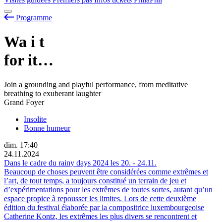
Programme
Wa
i
t
for it…
Join a grounding and playful performance, from meditative
breathing to exuberant laughter
Grand Foyer
Insolite
Bonne humeur
dim.
17:40
24.11.2024
Dans le cadre du rainy days 2024 les
20.
-
24.11.
Beaucoup de choses peuvent être considérées comme extrêmes et
l’art, de tout temps, a toujours constitué un terrain de jeu et
d’expérimentations pour les extrêmes de toutes sortes, autant qu’un
espace propice à repousser les limites. Lors de cette deuxième
édition du festival élaborée par la compositrice luxembourgeoise
Catherine Kontz, les extrêmes les plus divers se rencontrent et